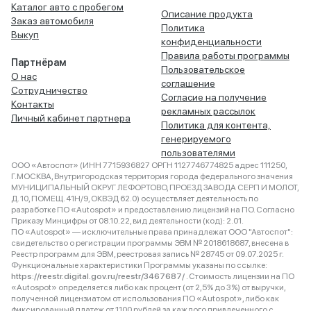
Каталог авто с пробегом
Описание продукта
Заказ автомобиля
Политика
Выкуп
конфиденциальности
Правила работы программы
Партнёрам
Пользовательское
О нас
соглашение
Сотрудничество
Согласие на получение
Контакты
рекламных рассылок
Личный кабинет партнера
Политика для контента,
генерируемого
пользователями
ООО «Автоспот» (ИНН 7715936827 ОРГН 1127746774825 адрес 111250,
Г.МОСКВА, Внутригородская территория города федерального значения
МУНИЦИПАЛЬНЫЙ ОКРУГ ЛЕФОРТОВО, ПРОЕЗД ЗАВОДА СЕРП И МОЛОТ,
Д. 10, ПОМЕЩ. 41Н/9, ОКВЭД 62.0) осуществляет деятельность по
разработке ПО «Autospot» и предоставлению лицензий на ПО. Согласно
Приказу Минцифры от 08.10.22, вид деятельности (код): 2.01.
ПО «Autospot» — исключительные права принадлежат ООО "Автоспот":
свидетельство о регистрации программы ЭВМ № 2018618687, внесена в
Реестр программ для ЭВМ, реестровая запись № 28745 от 09.07.2025 г.
Функциональные характеристики Программы указаны по ссылке:
https://reestr.digital.gov.ru/reestr/3467687/
. Стоимость лицензии на ПО
«Autospot» определяется либо как процент (от 2,5% до 3%) от выручки,
полученной лицензиатом от использования ПО «Autospot», либо как
фиксированный платеж от 1100 рублей за каждого привлеченного с