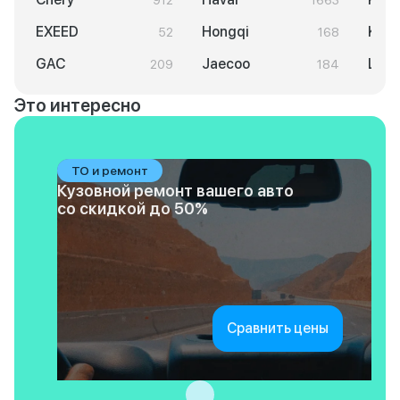
912
1663
EXEED
Hongqi
Knew
52
168
GAC
Jaecoo
LAD
209
184
Это интересно
ТО и ремонт
Кузовной ремонт вашего авто
со скидкой до 50%
Сравнить цены