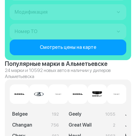
Модификация
Номер ТО
Смотреть цены на карте
Популярные марки в Альметьевске
24 марки и 10592 новых авто в наличии у дилеров
Альметьевска
Belgee
Geely
Jela
192
1055
Changan
Great Wall
Jeto
756
2
Chery
Haval
KGM