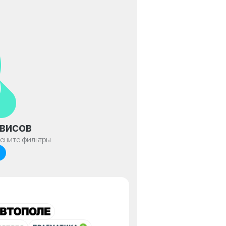
висов
мените фильтры