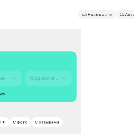
Новые авто
Авт
ие
Модификация
угу
 4★
С фото
С отзывами