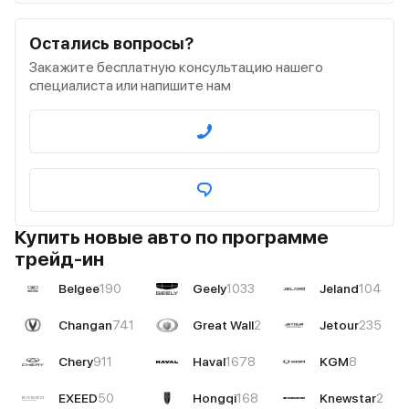
Остались вопросы?
Закажите бесплатную консультацию нашего
специалиста или напишите нам
Купить новые авто по программе
трейд-ин
Belgee
190
Geely
1033
Jeland
104
Changan
741
Great Wall
2
Jetour
235
Chery
911
Haval
1678
KGM
8
EXEED
50
Hongqi
168
Knewstar
2