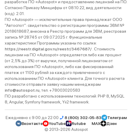
разработке ПО «Autospot» и предоставлению лицензий на ПО.
Согласно Приказу Минцифры от 08.10.22, вид деятельности
(код): 2.01.
ПО «Autospot» — исключительные права принадлежат ООО
"Автоспот": свидетельство о регистрации программы ЭВМ №
2018618687, внесена в Реестр программ для ЭВМ, реестровая
запись № 28745 от 09.07.2025 г. Функциональные
характеристики Программы указаны по ссылке:
https://reestr.digital.gov.ru/reestr/3467687/
. Стоимость
лицензии на ПО «Autospot» определяется либо как процент
(от 2,5% до 3%) от выручки, полученной лицензиатом от
использования ПО «Autospot», либо как фиксированный
платеж от 1100 рублей за каждого привлеченного с
использованием ПО «Autospot» клиента. Для точного расчета
стоимости отправьте заявку нашим менеджерам
info@autospot.ru
, тел. +78003020583
ПО разработано с использованием технологий: PHP 8, MySQL
8, Angular, Symfony framework, Yii2 framework.
Ежедневно с 9:00 до 22:00
8 (800) 302-05-83
Телеграм
Вконтакте
YouTube
Rutube
MAX
Дзен
© 2013–2026 Autospot