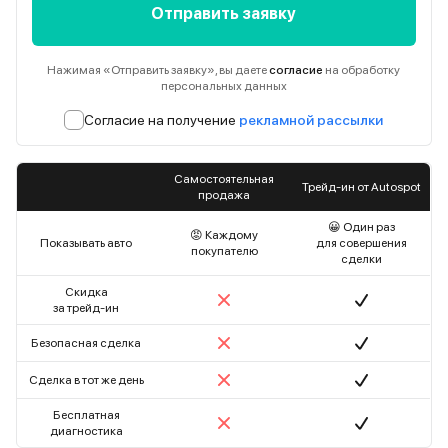
Отправить заявку
Нажимая «Отправить заявку», вы даете
согласие
на обработку
персональных данных
Согласие на получение
рекламной рассылки
Самостоятельная
Трейд-ин от Autospot
продажа
😀 Один раз
😡 Каждому
Показывать авто
для совершения
покупателю
сделки
Скидка
за трейд-ин
Безопасная сделка
Сделка в тот же день
Бесплатная
диагностика