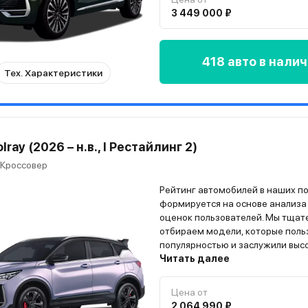
3 449 000 ₽
418 авто в нали
Тех. Характеристики
lray (2026 – н.в., I Рестайлинг 2)
 Кроссовер
Рейтинг автомобилей в наших п
формируется на основе анализа
оценок пользователей. Мы тщат
отбираем модели, которые поль
популярностью и заслужили выс
владельцев. Всю информацию о
Читать далее
автомобиле вы найдёте на стра
модели”
Цена от
2 064 990 ₽