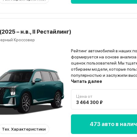
2025 – н.в., II Рестайлинг)
ерный Кроссовер
Рейтинг автомобилей в наших п
формируется на основе анализа
оценок пользователей. Мы тщат
отбираем модели, которые поль
популярностью и заслужили выс
владельцев. Всю информацию о
Читать далее
автомобиле вы найдёте на стра
модели”
Цена от
3 464 300 ₽
473 авто в нали
Тех. Характеристики