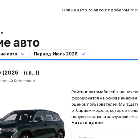
Новые авто
Авто с пробегом
Ю
то
е авто
ие авто
Период:
Июль 2026
(2026 – н.в., I)
ерный Кроссовер
Рейтинг автомобилей в наших п
формируется на основе анализа
оценок пользователей. Мы тщат
отбираем модели, которые поль
популярностью и заслужили выс
владельцев. Всю информацию о
Читать далее
автомобиле вы найдёте на стра
модели”
Цена от