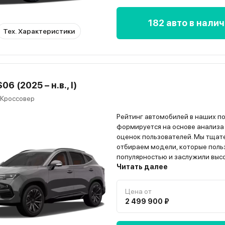
182 авто в нали
Тех. Характеристики
06 (2025 – н.в., I)
 Кроссовер
Рейтинг автомобилей в наших п
формируется на основе анализа
оценок пользователей. Мы тщат
отбираем модели, которые поль
популярностью и заслужили выс
владельцев. Всю информацию о
Читать далее
автомобиле вы найдёте на стра
модели”
Цена от
2 499 900 ₽