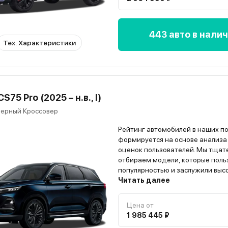
443 авто в нали
Тех. Характеристики
S75 Pro (2025 – н.в., I)
ерный Кроссовер
Рейтинг автомобилей в наших п
формируется на основе анализа
оценок пользователей. Мы тщат
отбираем модели, которые поль
популярностью и заслужили выс
владельцев. Всю информацию о
Читать далее
автомобиле вы найдёте на стра
модели”
Цена от
1 985 445 ₽