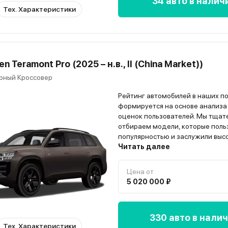
34 авто в налич
Тех. Характеристики
n Teramont Pro (2025 – н.в., II (China Market))
рный Кроссовер
Рейтинг автомобилей в наших п
формируется на основе анализа
оценок пользователей. Мы тщат
отбираем модели, которые поль
популярностью и заслужили выс
владельцев. Всю информацию о
Читать далее
автомобиле вы найдёте на стра
модели”
Цена от
5 020 000 ₽
330 авто в нали
Тех. Характеристики