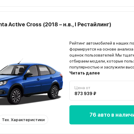
ta Active Cross (2018 – н.в., I Рестайлинг)
Рейтинг автомобилей в наших п
формируется на основе анализа
оценок пользователей. Мы тщат
отбираем модели, которые поль
популярностью и заслужили выс
владельцев. Всю информацию о
Читать далее
автомобиле вы найдёте на стра
модели”
Цена от
873 939 ₽
76 авто в налич
Тех. Характеристики