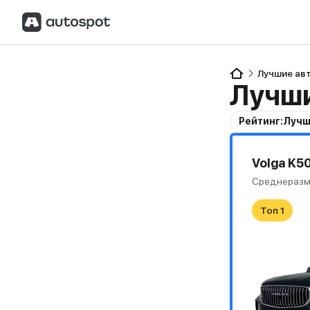
Лучшие ав
Лучши
Рейтинг:
Лучш
Volga K50 
Среднеразм
Топ 1