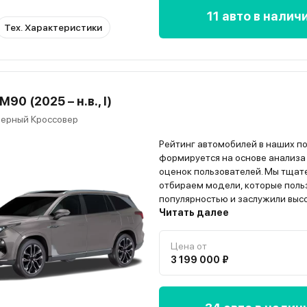
11 авто в налич
Тех. Характеристики
90 (2025 – н.в., I)
ерный Кроссовер
Рейтинг автомобилей в наших п
формируется на основе анализа
оценок пользователей. Мы тщат
отбираем модели, которые поль
популярностью и заслужили выс
владельцев. Всю информацию о
Читать далее
автомобиле вы найдёте на стра
модели”
Цена от
3 199 000 ₽