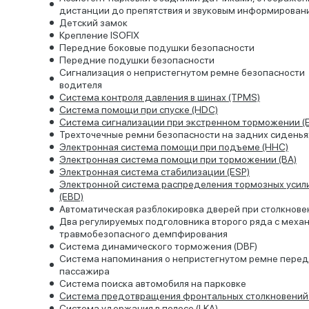
дистанции до препятствия и звуковым информирован
Детский замок
Крепление ISOFIX
Передние боковые подушки безопасности
Передние подушки безопасности
Сигнализация о непристегнутом ремне безопасности
водителя
Система контроля давления в шинах (TPMS)
Система помощи при спуске (HDC)
Система сигнализации при экстренном торможении (
Трехточечные ремни безопасности на задних сиденья
Электронная система помощи при подъеме (HHC)
Электронная система помощи при торможении (ВА)
Электронная система стабилизации (ESP)
Электронной система распределения тормозных усил
(EBD)
Автоматическая разблокировка дверей при столкнове
Два регулируемых подголовника второго ряда с меха
травмобезопасного демпфирования
Система динамического торможения (DBF)
Система напоминания о непристегнутом ремне перед
пассажира
Система поиска автомобиля на парковке
Система предотвращения фронтальных столкновений 
Система удержания в полосе (LKA)