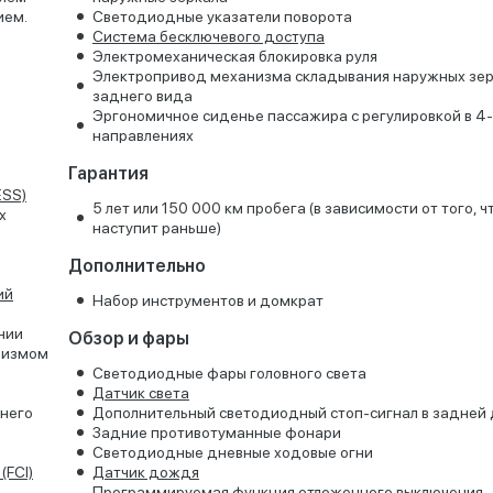
ием.
Светодиодные указатели поворота
Система бесключевого доступа
Электромеханическая блокировка руля
Электропривод механизма складывания наружных зе
заднего вида
Эргономичное сиденье пассажира с регулировкой в 4-
направлениях
Гарантия
ESS)
5 лет или 150 000 км пробега (в зависимости от того, ч
х
наступит раньше)
Дополнительно
ий
Набор инструментов и домкрат
нии
Обзор и фары
низмом
Светодиодные фары головного света
Датчик света
него
Дополнительный светодиодный стоп-сигнал в задней
Задние противотуманные фонари
Светодиодные дневные ходовые огни
(FCI)
Датчик дождя
Программируемая функция отложенного выключения