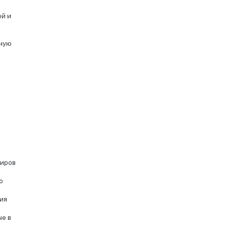
ой и
чную
жиров
ю
ия
е в