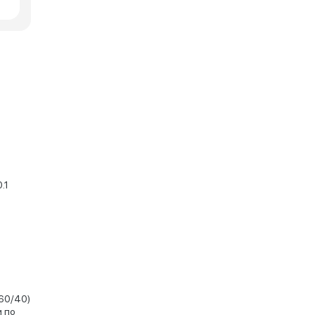
.1
60/40)
и по