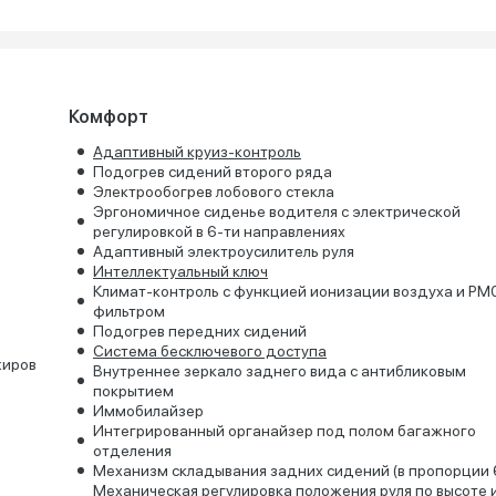
Комфорт
Адаптивный круиз-контроль
Подогрев сидений второго ряда
Электрообогрев лобового стекла
Эргономичное сиденье водителя с электрической
регулировкой в 6-ти направлениях
Адаптивный электроусилитель руля
Интеллектуальный ключ
Климат-контроль с функцией ионизации воздуха и PM0
фильтром
Подогрев передних сидений
Система бесключевого доступа
жиров
Внутреннее зеркало заднего вида с антибликовым
покрытием
Иммобилайзер
Интегрированный органайзер под полом багажного
отделения
Механизм складывания задних сидений (в пропорции 
Механическая регулировка положения руля по высоте 