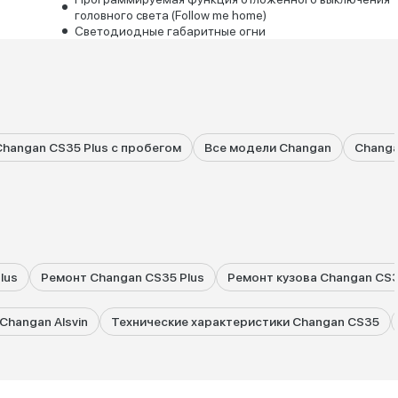
головного света (Follow me home)
Светодиодные габаритные огни
Changan CS35 Plus с пробегом
Все модели Changan
Changa
lus
Ремонт Changan CS35 Plus
Ремонт кузова Changan CS3
Changan Alsvin
Технические характеристики Changan CS35