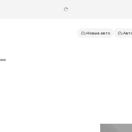
Новые авто
Авт
хно