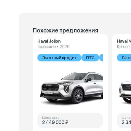
Похожие предложения
Haval Jolion
Haval 
Кроссовер • 2026
Кроссов
Льготный кредит
ПТС
В наличии
Льго
Цена авто
Цена
2 449 000 ₽
2 3