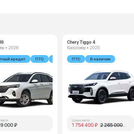
M6
Chery Tiggo 4
ер • 2026
Кроссовер • 2025
тный кредит
ПТС
В наличии
ПТС
В наличии
 авто
Цена авто
49 000 ₽
1 754 400 ₽
2 265 000 ₽