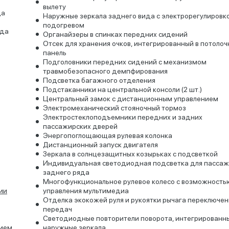
вылету
да
Наружные зеркала заднего вида с электрорегулировк
подогревом
яда
Органайзеры в спинках передних сидений
Отсек для хранения очков, интегрированный в потоло
панель
Подголовники передних сидений с механизмом
травмобезопасного демпфирования
Подсветка багажного отделения
Подстаканники на центральной консоли (2 шт.)
Центральный замок с дистанционным управлением
Электромеханический стояночный тормоз
Электростеклоподъемники передних и задних
пассажирских дверей
Энергопоглощающая рулевая колонка
Дистанционный запуск двигателя
Зеркала в солнцезащитных козырьках с подсветкой
Индивидуальная светодиодная подсветка для пасса
заднего ряда
Многофункциональное рулевое колесо с возможность
ии
управления мультимедиа
Отделка экокожей руля и рукоятки рычага переключен
передач
Светодиодные повторители поворота, интегрированны
нием
наружные зеркала