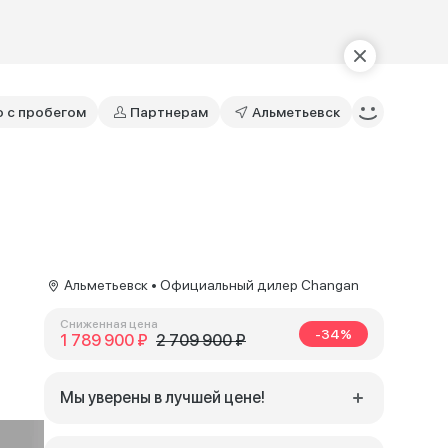
о с пробегом
Партнерам
Альметьевск
Альметьевск • Официальный дилер Changan
Сниженная цена
-34%
1 789 900 ₽
2 709 900 ₽
Мы уверены в лучшей цене!