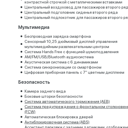
контрастной строчкой с металлическими вставками
Центральный воздуховод для пассажиров второго ря
Центральный подголовник сиденья второго ряда
Центральный подлокотник для пассажиров второго р
Мультимедиа
Беспроводная зарядка смартфона
Сенсорный 10,25 дюймовый дисплей управления
мультимедийным развлекательным центром
Система Hands Free с функцией шумоподавления
AM/FM/USB/Bluetooth аудиосистема
Акустическая система с 6 динамиками
Система синхронизации со смартфоном
Цифровая приборная панель с 7" цветным дисплеем
Безопасность
Камера заднего вида
Боковые шторки безопасности
Система автоматического торможения (AEB)
Система предупреждения о фронтальном столкновен
(FCW)
Автоматическая блокировка дверей
Антиблокировочная система (ABS)
Ассистент парковки с задними датчиками, отображе