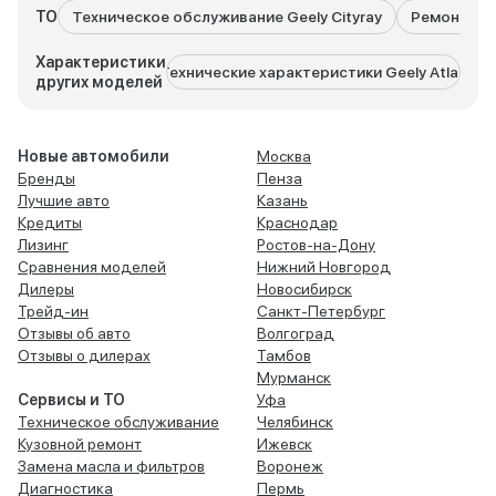
ТО
Техническое обслуживание Geely Cityray
Ремонт Gee
Характеристики
Технические характеристики Geely Atlas
Техниче
других моделей
Новые автомобили
Москва
Бренды
Пенза
Лучшие авто
Казань
Кредиты
Краснодар
Лизинг
Ростов-на-Дону
Сравнения моделей
Нижний Новгород
Дилеры
Новосибирск
Трейд-ин
Санкт-Петербург
Отзывы об авто
Волгоград
Отзывы о дилерах
Тамбов
Мурманск
Сервисы и ТО
Уфа
Техническое обслуживание
Челябинск
Кузовной ремонт
Ижевск
Замена масла и фильтров
Воронеж
Диагностика
Пермь