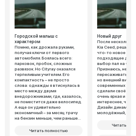
Городской малыш с
Новый друг
характером
После нескольких 
Помню, как дрожала руками,
Kia Ceed, решила
получая ключи от первого
что-то новое и бо
автомобиля. Боялась всего:
подходящее для г
парковок, пробок, сложных
выбор пал на Geely
развязок. Но Cityray оказался
Признаюсь, немно
терпеливым учителем. Его
пересаживаться на
компактность – не просто
но внешний вид и
слова: однажды я втиснулась в
современных техн
место между двумя
сделали своё дел
внедорожниками, где, казалось,
очень яркая и стил
не поместится даже велосипед.
интереснее, чем м
А еще он удивительно
Дизайн динамичны
экономичный – за месяц трачу
молодёжный, при
на бензин меньше, чем раньше
внимание. Внутри 
на такси. Внутри – неожиданно
современно: цифр
Читать пол
просторно: подруга, ростом
приборная панель
Читать полностью
под 180 см, ехала сзади и не
экран мультимедиа