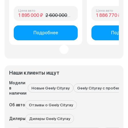
Цена авто
Цена авто
1 895 000 ₽
2 600 000 ₽
1 886 770 ₽
2 
Подробнее
Подроб
Наши клиенты ищут
Модели
в
Новые Geely Cityray
Geely Cityray с пробегом
наличии
Об авто
Отзывы о Geely Cityray
Дилеры
Дилеры Geely Cityray