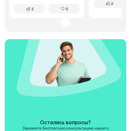
2
жаловалась. Жестковатая
кнопочек. Самое г
2
0
подвеска? Да, первые пару
меня это удобств
недель замечала, но потом
городе. Cityray ок
поняла: это плюс. Машина не
маневренным и юр
раскачивается на поворотах,
Двигатель хоть и 
чувствуешь каждую кочку, но
мощный, но для го
без тряски. За полтора года – ни
хватает за глаза. 
единой поломки. Если вы, как и я,
сугробам тоже пр
только начинаете водить –
проблем. По сравн
Cityray подарит уверенность.
посадка выше, что
очень нравится, т
видно дорогу. В о
Cityray отличный 
кроссовер. Я пока
довольна покупкой
Ceed конечно есть,
основном в лучшу
особенно по част
современного осн
Остались вопросы?
Закажите бесплатную консультацию нашего