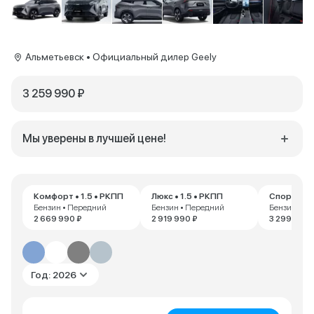
Альметьевск • Официальный дилер Geely
3 259 990 ₽
Мы уверены в лучшей цене!
Комфорт • 1.5 • РКПП
Люкс • 1.5 • РКПП
Спорт • 1.
Бензин • Передний
Бензин • Передний
Бензин • П
2 669 990 ₽
2 919 990 ₽
3 299 990 
Год: 2026