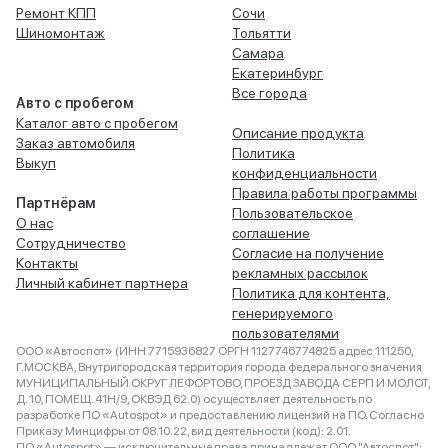
Ремонт КПП
Сочи
Шиномонтаж
Тольятти
Самара
Екатеринбург
Все города
Авто с пробегом
Каталог авто с пробегом
Описание продукта
Заказ автомобиля
Политика
Выкуп
конфиденциальности
Правила работы программы
Партнёрам
Пользовательское
О нас
соглашение
Сотрудничество
Согласие на получение
Контакты
рекламных рассылок
Личный кабинет партнера
Политика для контента,
генерируемого
пользователями
ООО «Автоспот» (ИНН 7715936827 ОРГН 1127746774825 адрес 111250,
Г.МОСКВА, Внутригородская территория города федерального значения
МУНИЦИПАЛЬНЫЙ ОКРУГ ЛЕФОРТОВО, ПРОЕЗД ЗАВОДА СЕРП И МОЛОТ,
Д. 10, ПОМЕЩ. 41Н/9, ОКВЭД 62.0) осуществляет деятельность по
разработке ПО «Autospot» и предоставлению лицензий на ПО. Согласно
Приказу Минцифры от 08.10.22, вид деятельности (код): 2.01.
ПО «Autospot» — исключительные права принадлежат ООО "Автоспот":