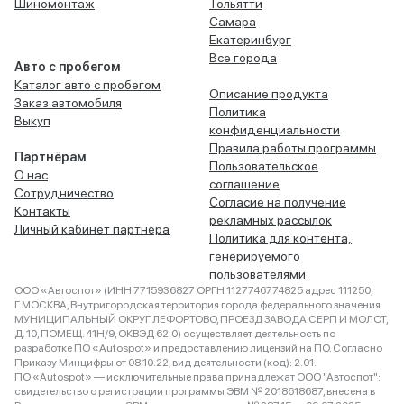
Шиномонтаж
Тольятти
Самара
Екатеринбург
Все города
Авто с пробегом
Каталог авто с пробегом
Описание продукта
Заказ автомобиля
Политика
Выкуп
конфиденциальности
Правила работы программы
Партнёрам
Пользовательское
О нас
соглашение
Сотрудничество
Согласие на получение
Контакты
рекламных рассылок
Личный кабинет партнера
Политика для контента,
генерируемого
пользователями
ООО «Автоспот» (ИНН 7715936827 ОРГН 1127746774825 адрес 111250,
Г.МОСКВА, Внутригородская территория города федерального значения
МУНИЦИПАЛЬНЫЙ ОКРУГ ЛЕФОРТОВО, ПРОЕЗД ЗАВОДА СЕРП И МОЛОТ,
Д. 10, ПОМЕЩ. 41Н/9, ОКВЭД 62.0) осуществляет деятельность по
разработке ПО «Autospot» и предоставлению лицензий на ПО. Согласно
Приказу Минцифры от 08.10.22, вид деятельности (код): 2.01.
ПО «Autospot» — исключительные права принадлежат ООО "Автоспот":
свидетельство о регистрации программы ЭВМ № 2018618687, внесена в