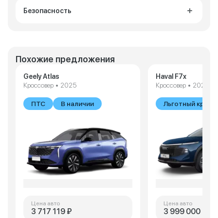
Безопасность
Похожие предложения
Geely Atlas
Haval F7x
Кроссовер • 2025
Кроссовер • 2026
ПТС
В наличии
Льготный креди
Цена авто
Цена авто
3 717 119 ₽
3 999 000 ₽