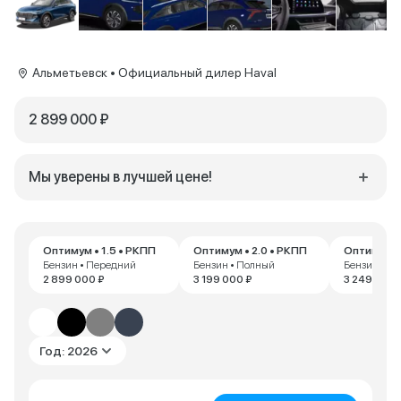
Альметьевск • Официальный дилер Haval
2 899 000 ₽
Мы уверены в лучшей цене!
Оптимум • 1.5 • РКПП
Оптимум • 2.0 • РКПП
Оптимум • 
Бензин • Передний
Бензин • Полный
Бензин • П
2 899 000 ₽
3 199 000 ₽
3 249 000 
Год: 2026