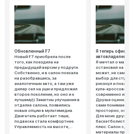
Обновленный F7
Я теперь официа
Новый F7 приобрела после
автовладелец
того, как поездила на
Я мечтал о машин
предыдущей версии у подруги.
остановил на Haval
Собственно, и в салон поехала
может, не самый 
на разобравшись, за
выбор для студент
аналогичным авто, а там уже
рискнул и пока не
дилер сел на уши и предложил
купе-кроссовер в
второе поколение, но оно и к
современно и агр
лучшему)) Заметны улучшения в
Друзья оценили, а
отделке салона, появились
сами понимаете. 
новые опции в мультимедиа.
просторно, особе
Двигатель работает тише,
Для моих друзей-
подвеска стала комфортнее.
баскетболистов э
Управляемость на высоте,
плюс. Салон сдел
автомобиль четко следует
материалы приятн