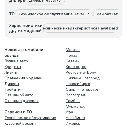
Дилеры
Дилеры Haval F7
ТО
Техническое обслуживание Haval F7
Ремонт Haval F
Характеристики
Технические характеристики Haval Dargo
Техн
других моделей
Новые автомобили
Москва
Бренды
Пенза
Лучшие авто
Казань
Кредиты
Краснодар
Лизинг
Ростов-на-Дону
Сравнения моделей
Нижний Новгород
Дилеры
Новосибирск
Трейд-ин
Санкт-Петербург
Отзывы об авто
Волгоград
Отзывы о дилерах
Тамбов
Мурманск
Сервисы и ТО
Уфа
Техническое обслуживание
Челябинск
Кузовной ремонт
Ижевск