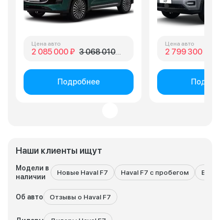
Цена авто
Цена авто
2 085 000 ₽
3 068 010 ₽
2 799 300 ₽
3 
Подробнее
Подроб
Наши клиенты ищут
Модели в
Новые Haval F7
Haval F7 с пробегом
Все м
наличии
Об авто
Отзывы о Haval F7