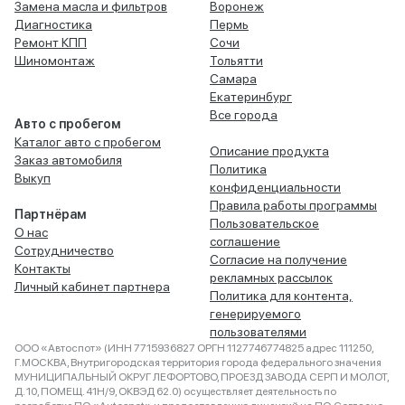
Замена масла и фильтров
Воронеж
Диагностика
Пермь
Ремонт КПП
Сочи
Шиномонтаж
Тольятти
Самара
Екатеринбург
Все города
Авто с пробегом
Каталог авто с пробегом
Описание продукта
Заказ автомобиля
Политика
Выкуп
конфиденциальности
Правила работы программы
Партнёрам
Пользовательское
О нас
соглашение
Сотрудничество
Согласие на получение
Контакты
рекламных рассылок
Личный кабинет партнера
Политика для контента,
генерируемого
пользователями
ООО «Автоспот» (ИНН 7715936827 ОРГН 1127746774825 адрес 111250,
Г.МОСКВА, Внутригородская территория города федерального значения
МУНИЦИПАЛЬНЫЙ ОКРУГ ЛЕФОРТОВО, ПРОЕЗД ЗАВОДА СЕРП И МОЛОТ,
Д. 10, ПОМЕЩ. 41Н/9, ОКВЭД 62.0) осуществляет деятельность по