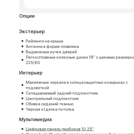
Опции
Экстерьер
Рейлинги на крыше
Антенна в форме плавника
Выдвижные ручки дверей
Легкосплавные колесные диски 18" с шинами размерн
225/60
Интерьер
Макияжные зеркала в солнцезащитных козырьках с
подсветкой
Складываемый задний подлокотник
Центральный подлокотник
Обивка сидений тканью
Черная отделка потолка
Мультимедиа
Цифровая панель приборов 10,25"