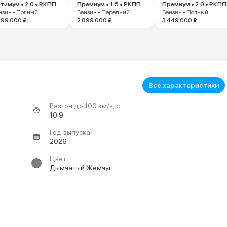
тимум • 2.0 • РКПП
Премиум • 1.5 • РКПП
Премиум • 2.0 • РКПП
нзин • Полный
Бензин • Передний
Бензин • Полный
099 000 ₽
2 899 000 ₽
3 449 000 ₽
Все характеристики
Разгон до 100 км/ч, с
10.9
Год выпуска
2026
Цвет
Дымчатый Жемчуг