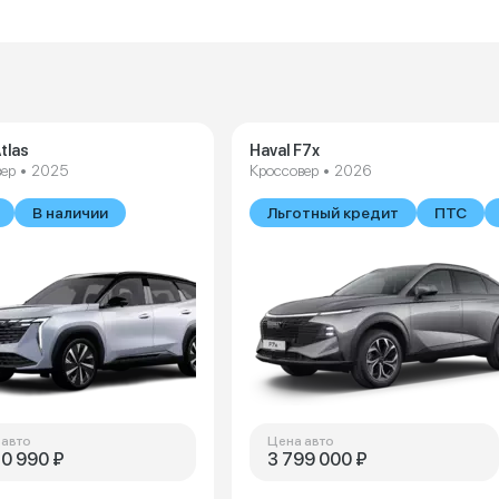
tlas
Haval F7x
ер • 2025
Кроссовер • 2026
В наличии
Льготный кредит
ПТС
 авто
Цена авто
70 990 ₽
3 799 000 ₽