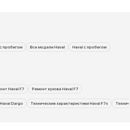
 с пробегом
Все модели Haval
Haval с пробегом
онт Haval F7
Ремонт кузова Haval F7
Haval Dargo
Технические характеристики Haval F7x
Технич