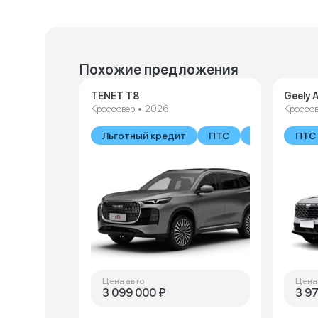
Похожие предложения
TENET T8
Geely A
Кроссовер • 2026
Кроссов
Льготный кредит
ПТС
В наличии
ПТС
Цена авто
Цена
3 099 000 ₽
3 9