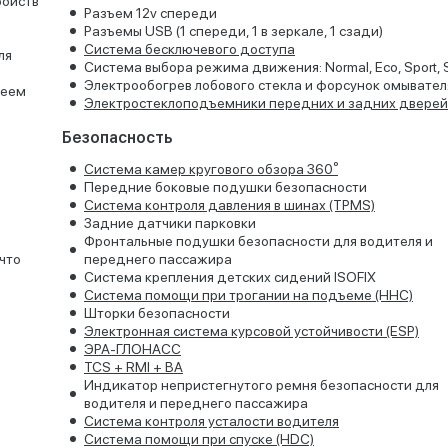
ройств
Разъем 12v спереди
Разъемы USB (1 спереди, 1 в зеркале, 1 сзади)
Система бесключевого доступа
ля
Система выбора режима движения: Normal, Eco, Sport,
Электрообогрев лобового стекла и форсунок омывател
леем
Электростеклоподъемники передних и задних дверей
Безопасность
Система камер кругового обзора 360⁰
Передние боковые подушки безопасности
Система контроля давления в шинах (TPMS)
Задние датчики парковки
Фронтальные подушки безопасности для водителя и
 что
переднего пассажира
Система крепления детских сидений ISOFIX
Система помощи при трогании на подъеме (HHC)
Шторки безопасности
Электронная система курсовой устойчивости (ESP)
ЭРА-ГЛОНАСС
TCS + RMI + BA
Индикатор непристегнутого ремня безопасности для
водителя и переднего пассажира
Система контроля усталости водителя
Система помощи при спуске (HDC)