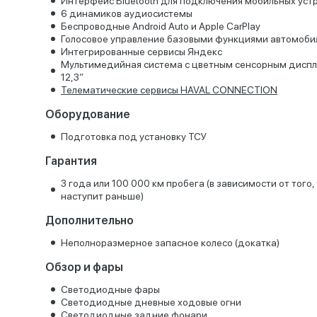
Интерфейс Bluetooth для подключения мобильных уст
6 динамиков аудиосистемы
Беспроводные Android Auto и Apple CarPlay
Голосовое управление базовыми функциями автомоби
Интегрированные сервисы Яндекс
Мультимедийная система с цветным сенсорным дисп
12,3”
Телематические сервисы HAVAL CONNECTION
Оборудование
Подготовка под установку ТСУ
Гарантия
3 года или 100 000 км пробега (в зависимости от того,
наступит раньше)
Дополнительно
Неполноразмерное запасное колесо (докатка)
Обзор и фары
Светодиодные фары
Светодиодные дневные ходовые огни
Светодиодные задние фонари