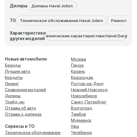
Дилеры
Дилеры Haval Jolion
ТО
Техническое обслуживание Haval Jolion
Ремонт Haval
Характеристики
Технические характеристики Haval Dargo
Тех
других моделей
Новые автомобили
Москва
Бренды
Пенза
Лучшие авто
Казань
Кредиты
Краснодар
Лизинг
Ростов-на-Дону
Сравнения моделей
Нижний Новгород
Дилеры
Новосибирск
Трейд-ин
Санкт-Петербург
Отзывы об авто
Волгоград
Отзывы о дилерах
Тамбов
Мурманск
Сервисы и ТО
Уфа
Техническое обслуживание
Челябинск