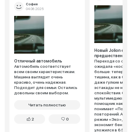
София
04.08.2025
Новый Jolion еще
предшественник
Отличный автомобиль
Переходя со старо
Автомобиль соответствует
ожидала «космети
всем своим характеристикам.
больше: теперь в 
Машина выглядит очень
тишина, как в биб
красиво, очень надежная.
даже гулкие моск
Подходит для семьи. Остались
эстакады не нару
довольны своим выбором.
спокойствия. Обн
мультимедию: гол
помощник наконе
Читать полностью
понимает «Поехал
повторений. А еще
2
0
режим «Эко», кот
экономит бензин –
уложился в 6.5 ли