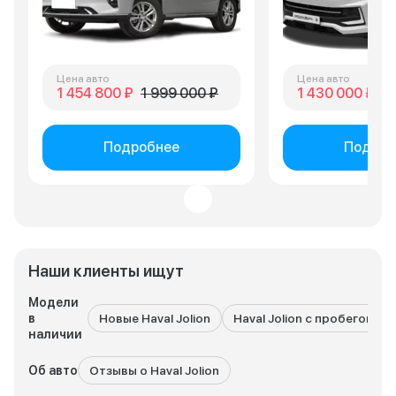
Цена авто
Цена авто
1 454 800 ₽
1 999 000 ₽
1 430 000 ₽
2 
Подробнее
Подроб
Наши клиенты ищут
Модели
в
Новые Haval Jolion
Haval Jolion с пробегом
наличии
Об авто
Отзывы о Haval Jolion