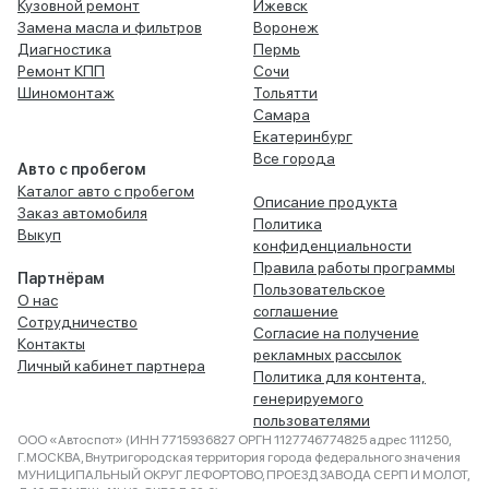
Кузовной ремонт
Ижевск
Замена масла и фильтров
Воронеж
Диагностика
Пермь
Ремонт КПП
Сочи
Шиномонтаж
Тольятти
Самара
Екатеринбург
Все города
Авто с пробегом
Каталог авто с пробегом
Описание продукта
Заказ автомобиля
Политика
Выкуп
конфиденциальности
Правила работы программы
Партнёрам
Пользовательское
О нас
соглашение
Сотрудничество
Согласие на получение
Контакты
рекламных рассылок
Личный кабинет партнера
Политика для контента,
генерируемого
пользователями
ООО «Автоспот» (ИНН 7715936827 ОРГН 1127746774825 адрес 111250,
Г.МОСКВА, Внутригородская территория города федерального значения
МУНИЦИПАЛЬНЫЙ ОКРУГ ЛЕФОРТОВО, ПРОЕЗД ЗАВОДА СЕРП И МОЛОТ,