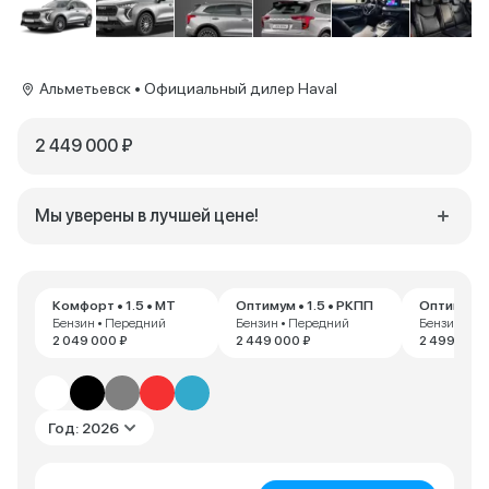
Альметьевск • Официальный дилер Haval
2 449 000 ₽
Мы уверены в лучшей цене!
Комфорт • 1.5 • MT
Оптимум • 1.5 • РКПП
Оптимум • 
Бензин • Передний
Бензин • Передний
Бензин • П
2 049 000 ₽
2 449 000 ₽
2 499 000 
Год: 2026