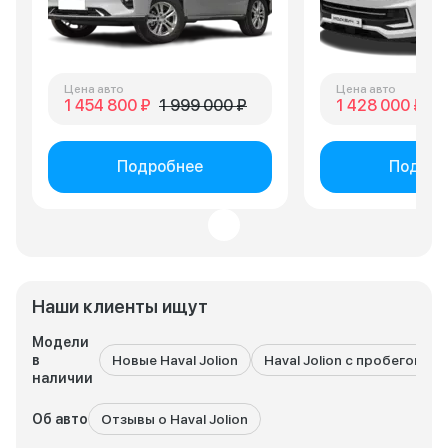
Цена авто
Цена авто
1 454 800 ₽
1 999 000 ₽
1 428 000 ₽
2 
Подробнее
Подроб
Наши клиенты ищут
Модели
в
Новые Haval Jolion
Haval Jolion с пробегом
наличии
Об авто
Отзывы о Haval Jolion