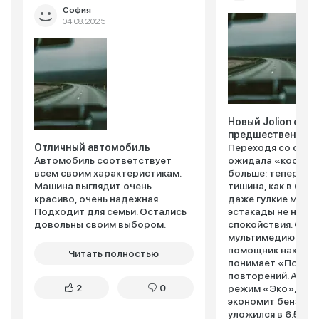
София
04.08.2025
Новый Jolion еще
предшественник
Отличный автомобиль
Переходя со старо
Автомобиль соответствует
ожидала «космети
всем своим характеристикам.
больше: теперь в 
Машина выглядит очень
тишина, как в биб
красиво, очень надежная.
даже гулкие моск
Подходит для семьи. Остались
эстакады не нару
довольны своим выбором.
спокойствия. Обн
мультимедию: гол
помощник наконе
Читать полностью
понимает «Поехал
повторений. А еще
2
0
режим «Эко», кот
экономит бензин –
уложился в 6.5 ли