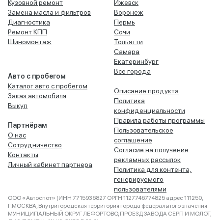
Кузовной ремонт
Ижевск
Замена масла и фильтров
Воронеж
Диагностика
Пермь
Ремонт КПП
Сочи
Шиномонтаж
Тольятти
Самара
Екатеринбург
Все города
Авто с пробегом
Каталог авто с пробегом
Описание продукта
Заказ автомобиля
Политика
Выкуп
конфиденциальности
Правила работы программы
Партнёрам
Пользовательское
О нас
соглашение
Сотрудничество
Согласие на получение
Контакты
рекламных рассылок
Личный кабинет партнера
Политика для контента,
генерируемого
пользователями
ООО «Автоспот» (ИНН 7715936827 ОРГН 1127746774825 адрес 111250,
Г.МОСКВА, Внутригородская территория города федерального значения
МУНИЦИПАЛЬНЫЙ ОКРУГ ЛЕФОРТОВО, ПРОЕЗД ЗАВОДА СЕРП И МОЛОТ,