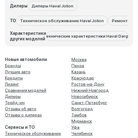
Дилеры
Дилеры Haval Jolion
ТО
Техническое обслуживание Haval Jolion
Ремонт Haval
Характеристики
Технические характеристики Haval Dargo
Тех
других моделей
Новые автомобили
Москва
Бренды
Пенза
Лучшие авто
Казань
Кредиты
Краснодар
Лизинг
Ростов-на-Дону
Сравнения моделей
Нижний Новгород
Дилеры
Новосибирск
Трейд-ин
Санкт-Петербург
Отзывы об авто
Волгоград
Отзывы о дилерах
Тамбов
Мурманск
Сервисы и ТО
Уфа
Техническое обслуживание
Челябинск