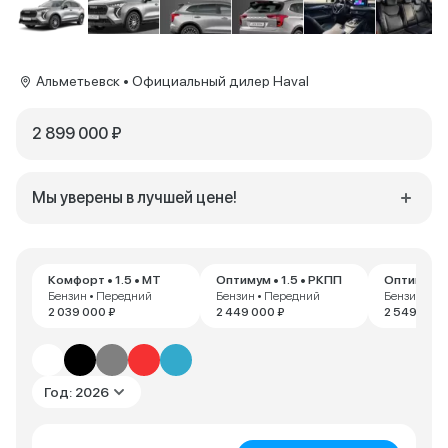
Альметьевск • Официальный дилер Haval
2 899 000 ₽
Мы уверены в лучшей цене!
Комфорт • 1.5 • MT
Оптимум • 1.5 • РКПП
Оптимум • 
Бензин • Передний
Бензин • Передний
Бензин • П
2 039 000 ₽
2 449 000 ₽
2 549 000 
Год: 2026