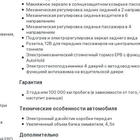
Макияжное зеркало в солнцезащитном козырьке пасс
Механическая регулировка задних сидений в 2 направ
Механическая регулировка сиденья водителя в 6
направлениях
Механическая регулировка сиденья пассажира в 4
направлениях
овения,
Подогрев и электрорегулировка зеркал заднего вида
Розетка, 12В для передних пассажиров на центрально
тоннеле
Электромеханический стояночный тормоз EPB с функ
AutoHold
Электростеклоподъемники 4 дверей с автодоводчико
функцией антизажима на водительской двери
Гарантия
3 года или 100 000 км пробега (в зависимости от того, 
наступит раньше)
утри
Технические особенности автомобиля
Электронный джойстик коробки передач
ия
Увеличенный объем бачка омывателя, 4,5л
Дополнительно
ий EBD