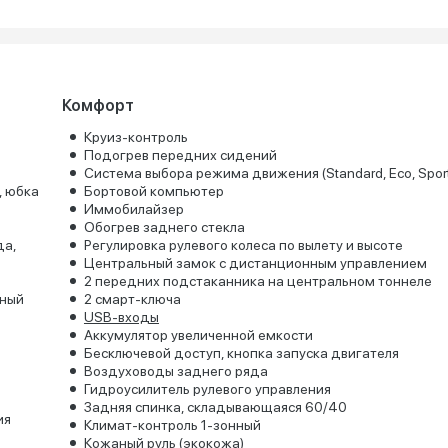
Комфорт
Круиз-контроль
Подогрев передних сидений
Система выбора режима движения (Standard, Eco, Sport
, юбка
Бортовой компьютер
Иммобилайзер
Обогрев заднего стекла
да,
Регулировка рулевого колеса по вылету и высоте
Центральный замок с дистанционным управлением
2 передних подстаканника на центральном тоннеле
йный
2 смарт-ключа
USB-входы
Аккумулятор увеличенной емкости
Бесключевой доступ, кнопка запуска двигателя
Воздуховоды заднего ряда
Гидроусилитель рулевого управления
Задняя спинка, складывающаяся 60/40
ия
Климат-контроль 1-зонный
Кожаный руль (экокожа)