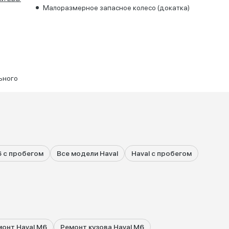
Малоразмерное запасное колесо (докатка)
ьного
6 с пробегом
Все модели Haval
Haval с пробегом
онт Haval M6
Ремонт кузова Haval M6