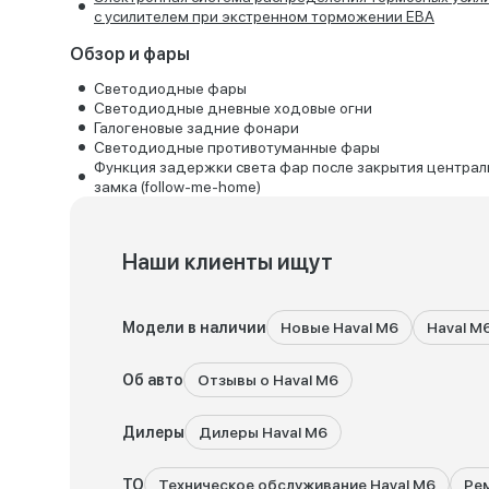
с усилителем при экстренном торможении EBA
Обзор и фары
Светодиодные фары
Светодиодные дневные ходовые огни
Галогеновые задние фонари
Светодиодные противотуманные фары
Функция задержки света фар после закрытия централ
замка (follow-me-home)
Наши клиенты ищут
Модели в наличии
Новые Haval M6
Haval M
Об авто
Отзывы о Haval M6
Дилеры
Дилеры Haval M6
ТО
Техническое обслуживание Haval M6
Рем