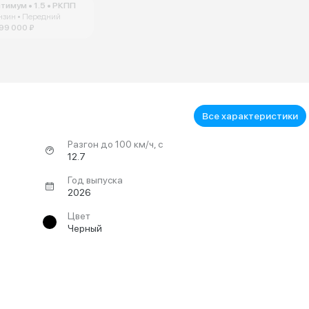
тимум • 1.5 • РКПП
нзин • Передний
199 000 ₽
Все характеристики
Разгон до 100 км/ч, с
12.7
Год выпуска
2026
Цвет
Черный