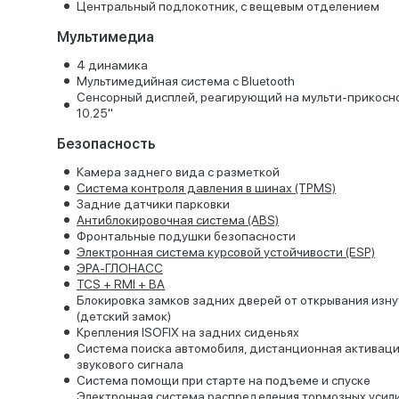
Центральный подлокотник, с вещевым отделением
Мультимедиа
4 динамика
Мультимедийная система с Bluetooth
Сенсорный дисплей, реагирующий на мульти-прикосн
10.25"
Безопасность
Камера заднего вида с разметкой
Система контроля давления в шинах (TPMS)
Задние датчики парковки
Антиблокировочная система (ABS)
Фронтальные подушки безопасности
Электронная система курсовой устойчивости (ESP)
ЭРА-ГЛОНАСС
TCS + RMI + BA
Блокировка замков задних дверей от открывания изн
(детский замок)
Крепления ISOFIX на задних сиденьях
Система поиска автомобиля, дистанционная активац
звукового сигнала
Система помощи при старте на подъеме и спуске
Электронная система распределения тормозных усил