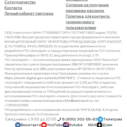
Сотрудничество
Согласие на получение
Контакты
рекламных рассылок
Личный кабинет партнера
Политика для контента,
генерируемого
пользователями
ООО «Автоспот» (ИНН 7715936827 ОРГН 1127746774825 адрес 111250,
Г.МОСКВА, Внутригородская территория города федерального значения
МУНИЦИПАЛЬНЫЙ ОКРУГ ЛЕФОРТОВО, ПРОЕЗД ЗАВОДА СЕРП И МОЛОТ,
Д. 10, ПОМЕЩ. 41Н/9, ОКВЭД 62.0) осуществляет деятельность по
разработке ПО «Autospot» и предоставлению лицензий на ПО. Согласно
Приказу Минцифры от 08.10.22, вид деятельности (код): 2.01.
ПО «Autospot» — исключительные права принадлежат ООО "Автоспот":
свидетельство о регистрации программы ЭВМ № 2018618687, внесена в
Реестр программ для ЭВМ, реестровая запись № 28745 от 09.07.2025 г.
Функциональные характеристики Программы указаны по ссылке:
https://reestr.digital.gov.ru/reestr/3467687/
. Стоимость лицензии на ПО
«Autospot» определяется либо как процент (от 2,5% до 3%) от выручки,
полученной лицензиатом от использования ПО «Autospot», либо как
фиксированный платеж от 1100 рублей за каждого привлеченного с
использованием ПО «Autospot» клиента. Для точного расчета стоимости
отправьте заявку нашим менеджерам
info@autospot.ru
, тел.
+78003020583
ПО разработано с использованием технологий: PHP 8, MySQL 8, Angular,
Symfony framework, Yii2 framework.
Ежедневно с 9:00 до 22:00
8 (800) 302-05-83
Телеграм
Вконтакте
YouTube
Rutube
MAX
Дзен