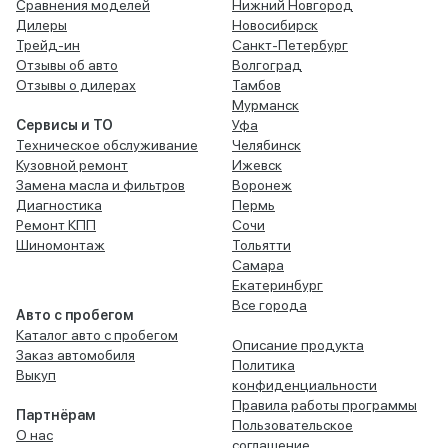
Сравнения моделей
Нижний Новгород
Дилеры
Новосибирск
Трейд-ин
Санкт-Петербург
Отзывы об авто
Волгоград
Отзывы о дилерах
Тамбов
Мурманск
Сервисы и ТО
Уфа
Техническое обслуживание
Челябинск
Кузовной ремонт
Ижевск
Замена масла и фильтров
Воронеж
Диагностика
Пермь
Ремонт КПП
Сочи
Шиномонтаж
Тольятти
Самара
Екатеринбург
Все города
Авто с пробегом
Каталог авто с пробегом
Описание продукта
Заказ автомобиля
Политика
Выкуп
конфиденциальности
Правила работы программы
Партнёрам
Пользовательское
О нас
соглашение