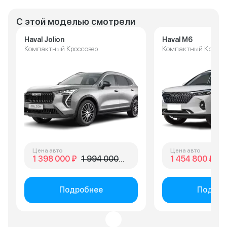
С этой моделью смотрели
Haval Jolion
Haval M6
Компактный Кроссовер
Компактный Кроссо
Цена авто
Цена авто
1 398 000 ₽
1 994 000 ₽
1 454 800 ₽
1 
Подробнее
Подроб