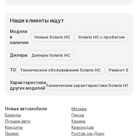
Наши клиенты ищут
Модели
в
Новые Solaris HC
Solaris HC с пробегом
Вс
наличии
Дилеры
Дилеры Solaris HC
ТО
Техническое обслуживание Solaris HC
Ремонт Solari
Характеристики
Технические характеристики Solaris HS
Техни
других моделей
Новые автомобили
Москва
Бренды
Пенза
Лучшие авто
Казань
Кредиты
Краснодар
Лизинг
Ростов-на-Дону