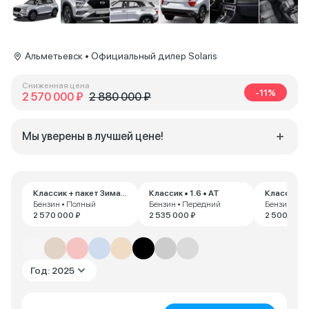
Альметьевск • Официальный дилер Solaris
Сниженная цена
-11%
2 570 000 ₽
2 880 000 ₽
Мы уверены в лучшей цене!
Классик + пакет Зима • 1.6 • MT
Классик • 1.6 • AT
Классик • 
Бензин • Полный
Бензин • Передний
Бензин • П
2 570 000 ₽
2 535 000 ₽
2 500 000 
Год: 2025