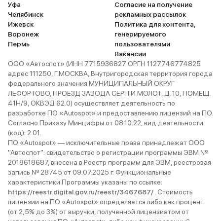
Уфа
Согласие на получение
Челябинск
рекламных рассылок
Ижевск
Политика для контента,
Воронеж
генерируемого
Пермь
пользователями
Вакансии
ООО «Автоспот» (ИНН 7715936827 ОРГН 1127746774825
адрес 111250, Г.МОСКВА, Внутригородская территория города
федерального значения МУНИЦИПАЛЬНЫЙ ОКРУГ
ЛЕФОРТОВО, ПРОЕЗД ЗАВОДА СЕРП И МОЛОТ, Д. 10, ПОМЕЩ.
41Н/9, ОКВЭД 62.0) осуществляет деятельность по
разработке ПО «Autospot» и предоставлению лицензий на ПО.
Согласно Приказу Минцифры от 08.10.22, вид деятельности
(код): 2.01.
ПО «Autospot» — исключительные права принадлежат ООО
"Автоспот": свидетельство о регистрации программы ЭВМ №
2018618687, внесена в Реестр программ для ЭВМ, реестровая
запись № 28745 от 09.07.2025 г. Функциональные
характеристики Программы указаны по ссылке:
https://reestr.digital.gov.ru/reestr/3467687/
. Стоимость
лицензии на ПО «Autospot» определяется либо как процент
(от 2,5% до 3%) от выручки, полученной лицензиатом от