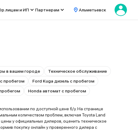
р.лицам и ИП
Партнерам
Альметьевск
ры в вашем городе
Техническое обслуживание
 с пробегом
Ford Kuga дизель с пробегом
 пробегом
Honda автомат с пробегом
спользовании по доступной цене б/у. На странице
альным количеством проблем, включая Toyota Land
ые цены у официальных дилеров, оценить техническое
рмив покупку онлайн у проверенного дилера с