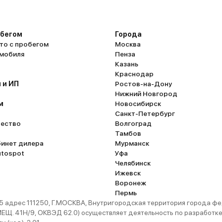
обегом
Города
то с пробегом
Москва
омобиля
Пенза
Казань
Краснодар
 и ИП
Ростов-на-Дону
Нижний Новгород
м
Новосибирск
Санкт-Петербург
ество
Волгоград
Тамбов
бинет дилера
Мурманск
utospot
Уфа
Челябинск
Ижевск
Воронеж
Пермь
 адрес 111250, Г.МОСКВА, Внутригородская территория города
. 41Н/9, ОКВЭД 62.0) осуществляет деятельность по разработке 