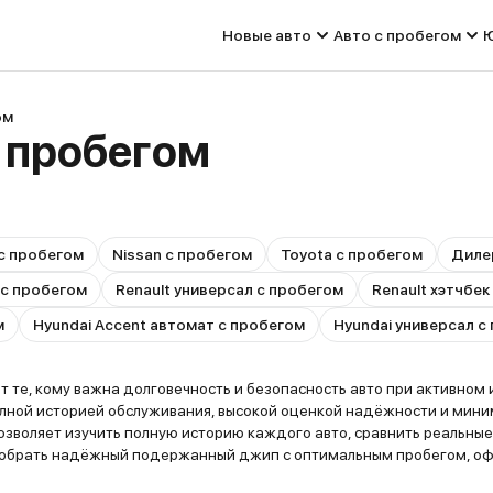
Новые авто
Авто с пробегом
Ю
ом
 пробегом
 с пробегом
Nissan с пробегом
Toyota с пробегом
Диле
 с пробегом
Renault универсал с пробегом
Renault хэтчбек
м
Hyundai Accent автомат с пробегом
Hyundai универсал с
е, кому важна долговечность и безопасность авто при активном и
лной историей обслуживания, высокой оценкой надёжности и миним
с позволяет изучить полную историю каждого авто, сравнить реальн
добрать надёжный подержанный джип с оптимальным пробегом, офо