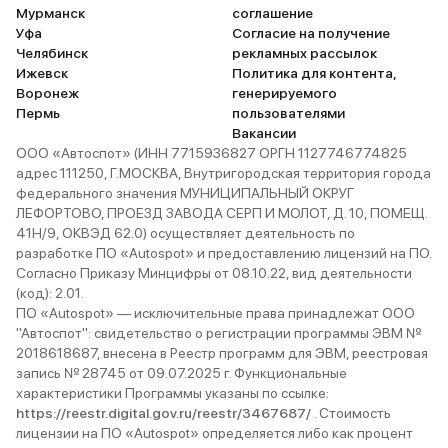
Мурманск
соглашение
Уфа
Согласие на получение
Челябинск
рекламных рассылок
Ижевск
Политика для контента,
Воронеж
генерируемого
Пермь
пользователями
Вакансии
ООО «Автоспот» (ИНН 7715936827 ОРГН 1127746774825
адрес 111250, Г.МОСКВА, Внутригородская территория города
федерального значения МУНИЦИПАЛЬНЫЙ ОКРУГ
ЛЕФОРТОВО, ПРОЕЗД ЗАВОДА СЕРП И МОЛОТ, Д. 10, ПОМЕЩ.
41Н/9, ОКВЭД 62.0) осуществляет деятельность по
разработке ПО «Autospot» и предоставлению лицензий на ПО.
Согласно Приказу Минцифры от 08.10.22, вид деятельности
(код): 2.01.
ПО «Autospot» — исключительные права принадлежат ООО
"Автоспот": свидетельство о регистрации программы ЭВМ №
2018618687, внесена в Реестр программ для ЭВМ, реестровая
запись № 28745 от 09.07.2025 г. Функциональные
характеристики Программы указаны по ссылке:
https://reestr.digital.gov.ru/reestr/3467687/
. Стоимость
лицензии на ПО «Autospot» определяется либо как процент