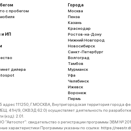
обегом
Города
то с пробегом
Москва
омобиля
Пенза
Казань
Краснодар
 и ИП
Ростов-на-Дону
Нижний Новгород
м
Новосибирск
Санкт-Петербург
ество
Волгоград
Тамбов
бинет дилера
Мурманск
utospot
Уфа
Челябинск
Ижевск
Воронеж
Пермь
 адрес 111250, Г.МОСКВА, Внутригородская территория города
. 41Н/9, ОКВЭД 62.0) осуществляет деятельность по разработке 
 (код): 2.01.
 "Автоспот": свидетельство о регистрации программы ЭВМ № 201
ьные характеристики Программы указаны по ссылке:
https://reestr.