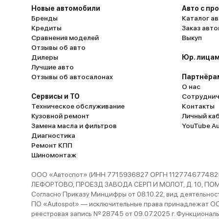
Новые автомобили
Авто с пр
Бренды
Каталог ав
Кредиты
Заказ авт
Сравнения моделей
Выкуп
Отзывы об авто
Дилеры
Юр. лицам
Лучшие авто
Отзывы об автосалонах
Партнёра
О нас
Сервисы и ТО
Сотруднич
Техническое обслуживание
Контакты
Кузовной ремонт
Личный ка
Замена масла и фильтров
YouTube A
Диагностика
Ремонт КПП
Шиномонтаж
ООО «Автоспот» (ИНН 7715936827 ОРГН 1127746774825
ЛЕФОРТОВО, ПРОЕЗД ЗАВОДА СЕРП И МОЛОТ, Д. 10, ПОМЕЩ
Согласно Приказу Минцифры от 08.10.22, вид деятельности
ПО «Autospot» — исключительные права принадлежат ООО
реестровая запись № 28745 от 09.07.2025 г. Функционал