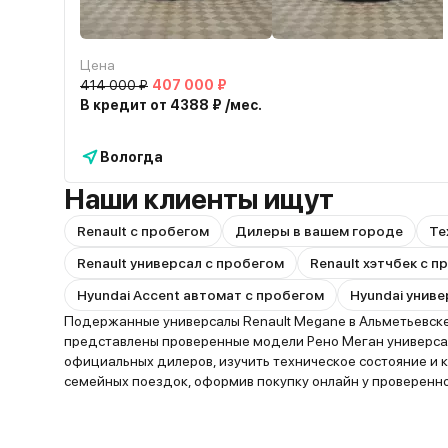
Цена
414 000 ₽
407 000 ₽
В кредит от 4388 ₽ /мес.
Вологда
Наши клиенты ищут
Renault с пробегом
Дилеры в вашем городе
Те
Renault универсал с пробегом
Renault хэтчбек с 
Hyundai Accent автомат с пробегом
Hyundai униве
Подержанные универсалы Renault Megane в Альметьевске 
представлены проверенные модели Рено Меган универсал
официальных дилеров, изучить техническое состояние и
семейных поездок, оформив покупку онлайн у проверенно