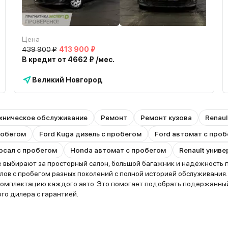
Цена
439 900 ₽
413 900 ₽
В кредит от 4662 ₽ /мес.
Великий Новгород
хническое обслуживание
Ремонт
Ремонт кузова
Renaul
пробегом
Ford Kuga дизель с пробегом
Ford автомат с про
рсал с пробегом
Honda автомат с пробегом
Renault унив
выбирают за просторный салон, большой багажник и надёжность по
ов с пробегом разных поколений с полной историей обслуживания.
 комплектацию каждого авто. Это помогает подобрать подержанны
го дилера с гарантией.