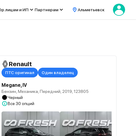
р.лицам и ИП
Партнерам
Альметьевск
Renault
ПТС оригинал
Один владелец
Megane, IV
Бензин, Механика, Передний, 2019, 123805
Черный
Все
30 опций