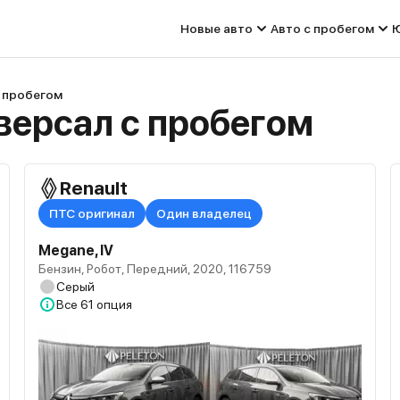
Новые авто
Авто с пробегом
Ю
с пробегом
версал с пробегом
Renault
ПТС оригинал
Один владелец
Megane, IV
Бензин, Робот, Передний, 2020, 116759
Серый
Все
61 опция