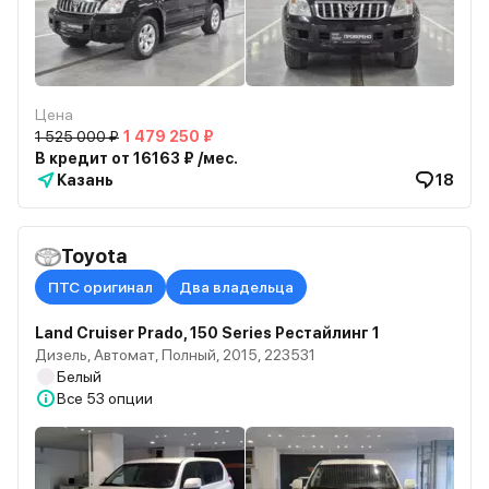
Цена
1 525 000 ₽
1 479 250 ₽
В кредит от 16163 ₽ /мес.
Казань
18
Toyota
ПТС оригинал
Два владельца
Land Cruiser Prado, 150 Series Рестайлинг 1
Дизель, Автомат, Полный, 2015, 223531
Белый
Все
53 опции