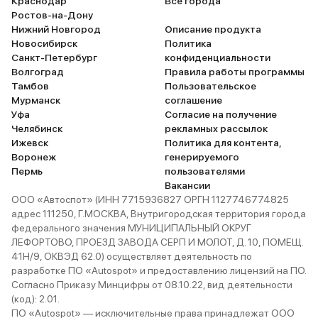
Краснодар
Все города
Ростов-на-Дону
Нижний Новгород
Описание продукта
Новосибирск
Политика
Санкт-Петербург
конфиденциальности
Волгоград
Правила работы программы
Тамбов
Пользовательское
Мурманск
соглашение
Уфа
Согласие на получение
Челябинск
рекламных рассылок
Ижевск
Политика для контента,
Воронеж
генерируемого
Пермь
пользователями
Вакансии
ООО «Автоспот» (ИНН 7715936827 ОРГН 1127746774825
адрес 111250, Г.МОСКВА, Внутригородская территория города
федерального значения МУНИЦИПАЛЬНЫЙ ОКРУГ
ЛЕФОРТОВО, ПРОЕЗД ЗАВОДА СЕРП И МОЛОТ, Д. 10, ПОМЕЩ.
41Н/9, ОКВЭД 62.0) осуществляет деятельность по
разработке ПО «Autospot» и предоставлению лицензий на ПО.
Согласно Приказу Минцифры от 08.10.22, вид деятельности
(код): 2.01.
ПО «Autospot» — исключительные права принадлежат ООО