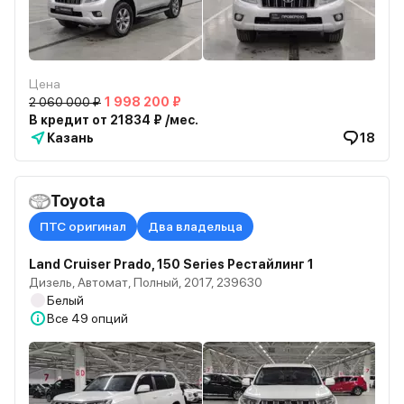
Цена
2 060 000 ₽
1 998 200 ₽
В кредит от 21834 ₽ /мес.
Казань
18
Toyota
ПТС оригинал
Два владельца
Land Cruiser Prado, 150 Series Рестайлинг 1
Дизель, Автомат, Полный, 2017, 239630
Белый
Все
49 опций