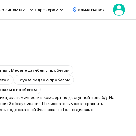
р.лицам и ИП
Партнерам
Альметьевск
nault Megane хэтчбек с пробегом
бегом
Toyota седан с пробегом
ерсалы с пробегом
ки, экономичность и комфорт по доступной цене б/у. На
орией обслуживания. Пользователь может сравнить
рать подержанный Фольксваген Гольф дизель с