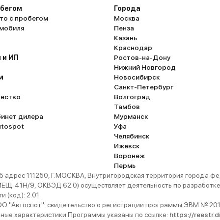
обегом
Города
то с пробегом
Москва
омобиля
Пенза
Казань
Краснодар
 и ИП
Ростов-на-Дону
Нижний Новгород
м
Новосибирск
Санкт-Петербург
ество
Волгоград
Тамбов
бинет дилера
Мурманск
utospot
Уфа
Челябинск
Ижевск
Воронеж
Пермь
 адрес 111250, Г.МОСКВА, Внутригородская территория города
. 41Н/9, ОКВЭД 62.0) осуществляет деятельность по разработке 
 (код): 2.01.
 "Автоспот": свидетельство о регистрации программы ЭВМ № 201
ьные характеристики Программы указаны по ссылке:
https://reestr.