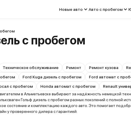
Новые авто
Авто с пробегом
Ю
робегом
зель с пробегом
Техническое обслуживание
Ремонт
Ремонт кузова
Re
пробегом
Ford Kuga дизель с пробегом
Ford автомат с про
рсал с пробегом
Honda автомат с пробегом
Renault унив
игателем в Альметьевске выбирают за надёжность немецкой техни
ьксваген Гольф дизель с пробегом разных поколений с полной ист
ское состояние и комплектацию каждого авто. Это помогает подоб
йн у проверенного дилера с гарантией.