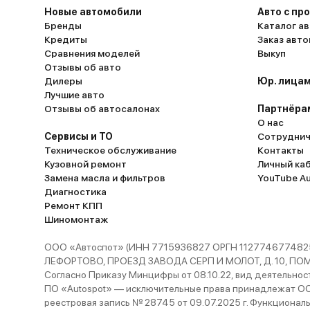
Новые автомобили
Авто с пр
Бренды
Каталог ав
Кредиты
Заказ авт
Сравнения моделей
Выкуп
Отзывы об авто
Дилеры
Юр. лицам
Лучшие авто
Отзывы об автосалонах
Партнёра
О нас
Сервисы и ТО
Сотруднич
Техническое обслуживание
Контакты
Кузовной ремонт
Личный ка
Замена масла и фильтров
YouTube A
Диагностика
Ремонт КПП
Шиномонтаж
ООО «Автоспот» (ИНН 7715936827 ОРГН 1127746774825
ЛЕФОРТОВО, ПРОЕЗД ЗАВОДА СЕРП И МОЛОТ, Д. 10, ПОМЕЩ
Согласно Приказу Минцифры от 08.10.22, вид деятельности
ПО «Autospot» — исключительные права принадлежат ООО
реестровая запись № 28745 от 09.07.2025 г. Функционал