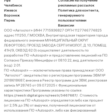
Уфа
Согласие на получение
Челябинск
рекламных рассылок
Ижевск
Политика для контента,
Воронеж
генерируемого
Пермь
пользователями
Вакансии
ООО «Автоспот» (ИНН 7715936827 ОРГН 1127746774825
адрес 111250, Г.МОСКВА, Внутригородская территория города
федерального значения МУНИЦИПАЛЬНЫЙ ОКРУГ
ЛЕФОРТОВО, ПРОЕЗД ЗАВОДА СЕРП И МОЛОТ, Д. 10, ПОМЕЩ.
41Н/9, ОКВЭД 62.0) осуществляет деятельность по
разработке ПО «Autospot» и предоставлению лицензий на ПО.
Согласно Приказу Минцифры от 08.10.22, вид деятельности
(код): 2.01.
ПО «Autospot» — исключительные права принадлежат ООО
"Автоспот": свидетельство о регистрации программы ЭВМ №
2018618687, внесена в Реестр программ для ЭВМ, реестровая
запись № 28745 от 09.07.2025 г. Функциональные
характеристики Программы указаны по ссылке:
https://reestr.digital.gov.ru/reestr/3467687/
. Стоимость
лицензии на ПО «Autospot» определяется либо как процент
(от 2,5% до 3%) от выручки, полученной лицензиатом от
использования ПО «Autospot», либо как фиксированный