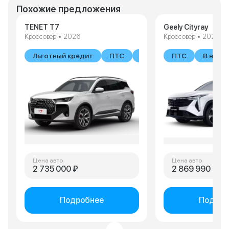
Похожие предложения
TENET T7
Geely Cityray
Кроссовер • 2026
Кроссовер • 2026
Льготный кредит
ПТС
В наличии
ПТС
В нали
Цена авто
Цена авто
2 735 000 ₽
2 869 990 ₽
Подробнее
Подроб