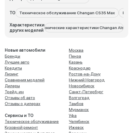
ТО
Техническое обслуживание Changan CS35 Max
Ремо
Характеристики
Технические характеристики Changan Alsvin
Технич
других моделей
Новые автомобили
Москва
Бренды
Пенза
Лучшие авто
Казань
Кредиты
Краснодар
Лизинг
Ростов-на-Дону
Сравнения моделей
Нижний Новгород
Дилеры
Новосибирск
Трейд-ин
Санкт-Петербург
Отзывы об авто
Волгоград
Отзывы о дилерах
Тамбов
Мурманск
Сервисы и ТО
Уфа
Техническое обслуживание
Челябинск
Кузовной ремонт
Ижевск