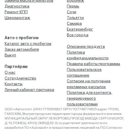
Замена масла и фильтров
Воронеж
Диагностика
Пермь
Ремонт КПП
Сочи
Шиномонтаж
Тольятти
Самара
Екатеринбург
Все города
Авто с пробегом
Каталог авто с пробегом
Описание продукта
Заказ автомобиля
Политика
Выкуп
конфиденциальности
Правила работы программы
Партнёрам
Пользовательское
О нас
соглашение
Сотрудничество
Согласие на получение
Контакты
рекламных рассылок
Личный кабинет партнера
Политика для контента,
генерируемого
пользователями
ООО «Автоспот» (ИНН 7715936827 ОРГН 1127746774825 адрес 111250,
Г.МОСКВА, Внутригородская территория города федерального значения
МУНИЦИПАЛЬНЫЙ ОКРУГ ЛЕФОРТОВО, ПРОЕЗД ЗАВОДА СЕРП И МОЛОТ,
Д. 10, ПОМЕЩ. 41Н/9, ОКВЭД 62.0) осуществляет деятельность по
разработке ПО «Autospot» и предоставлению лицензий на ПО. Согласно