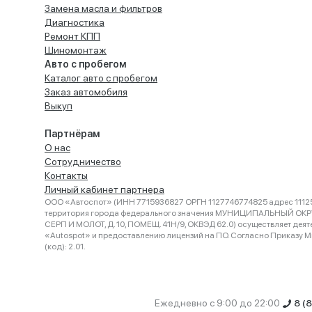
Замена масла и фильтров
Диагностика
Ремонт КПП
Шиномонтаж
Авто с пробегом
Каталог авто с пробегом
Заказ автомобиля
Выкуп
Партнёрам
О нас
Сотрудничество
Контакты
Личный кабинет партнера
ООО «Автоспот» (ИНН 7715936827 ОРГН 1127746774825 адрес 11125
территория города федерального значения МУНИЦИПАЛЬНЫЙ ОК
СЕРП И МОЛОТ, Д. 10, ПОМЕЩ. 41Н/9, ОКВЭД 62.0) осуществляет деят
«Autospot» и предоставлению лицензий на ПО. Согласно Приказу Ми
(код): 2.01.
Ежедневно с 9:00 до 22:00
8 (