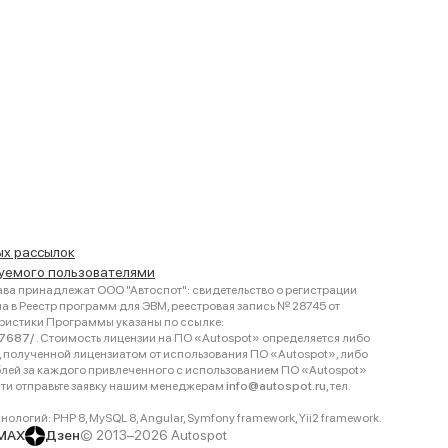
ых рассылок
руемого пользователями
ва принадлежат ООО "Автоспот": свидетельство о регистрации
 в Реестр программ для ЭВМ, реестровая запись № 28745 от
еристики Программы указаны по ссылке:
467687/
. Стоимость лицензии на ПО «Autospot» определяется либо
ки, полученной лицензиатом от использования ПО «Autospot», либо
блей за каждого привлеченного с использованием ПО «Autospot»
сти отправьте заявку нашим менеджерам
info@autospot.ru
, тел.
логий: PHP 8, MySQL 8, Angular, Symfony framework, Yii2 framework.
MAX
Дзен
© 2013–2026 Autospot