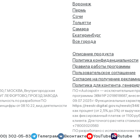
Воронеж
Пермь
Сочи
Тольятти
Самара
Екатеринбург
Все города
Описание продукта
Политика конфиденциальности
Правила работы программы
Пользовательское соглашение
Согласие на получение рекламн
Политика для контента, генери
0, Г.МОСКВА, Внутригородская
ПО «Autospot» — исключительные пра
РУГ ЛЕФОРТОВО, ПРОЕЗД ЗАВОДА
программы ЭВМ № 2018618687, внесена
ельность по разработке ПО
09.07.2025 г. Функциональные характ
нцифры от 08.10.22, вид деятельности
https://reestr.digital.gov.ru/reestr/3
как процент (от 2,5% до 3%) от выруч
как фиксированный платеж от 1100 ру
клиента. Для точного расчета стоимо
+78003020583
ПО разработано с использованием техно
800) 302-05-83
Телеграм
Вконтакте
YouTube
Rutube