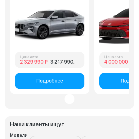
Цена авто
Цена авто
2 329 990 ₽
3 217 990 ₽
4 000 000 ₽
4 
Подробнее
Подроб
Наши клиенты ищут
Модели