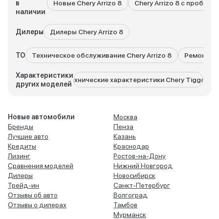
в
Новые Chery Arrizo 8
Chery Arrizo 8 с пробего
наличии
Дилеры
Дилеры Chery Arrizo 8
ТО
Техническое обслуживание Chery Arrizo 8
Ремонт Che
Характеристики
Технические характеристики Chery Tiggo 2
Технич
других моделей
Новые автомобили
Москва
Бренды
Пенза
Лучшие авто
Казань
Кредиты
Краснодар
Лизинг
Ростов-на-Дону
Сравнения моделей
Нижний Новгород
Дилеры
Новосибирск
Трейд-ин
Санкт-Петербург
Отзывы об авто
Волгоград
Отзывы о дилерах
Тамбов
Мурманск