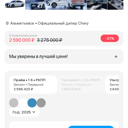
Альметьевск • Официальный дилер Chery
Сниженная цена
-21%
2 590 000 ₽
3 275 000 ₽
Мы уверены в лучшей цене!
Прайм • 1.6 • РКПП
Ультимейт • 1.6 • РКПП
Бензин • Передний
Бензин • Передний
Бензин • П
2 586 420 ₽
1 890 000 ₽
2 643 750 
Год: 2025