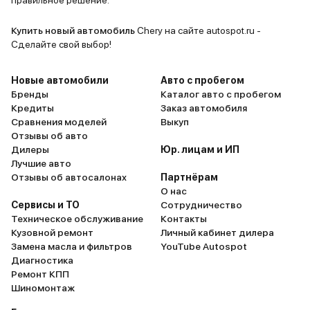
правильное решение.
машина уве
с места, та
Купить новый автомобиль
Chery на сайте autospot.ru -
этом, в го
Сделайте свой выбор!
практичес
передвигат
Новые автомобили
Авто с пробегом
что сущест
Бренды
Каталог авто с пробегом
Кредиты
Заказ автомобиля
топливо. З
Сравнения моделей
Выкуп
электротяг
Отзывы об авто
для ежедн
Дилеры
Юр. лицам и ИП
работу и п
Лучшие авто
Управляемо
Отзывы об автосалонах
Партнёрам
О нас
Hybrid тож
Сервисы и ТО
Сотрудничество
хорошо дер
Техническое обслуживание
Контакты
информати
Кузовной ремонт
Личный кабинет дилера
комфортная
Замена масла и фильтров
YouTube Autospot
шумоизоляц
Диагностика
Ремонт КПП
Отличный а
Шиномонтаж
деньги. Ре