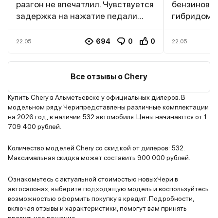
разгон не впечатлил. Чувствуется
бензиновы
задержка на нажатие педали
гибридом, 
газа. Коробка передач (7-
рискнуть и
ступенчатый робот) работает
Внешний ви
694
0
0
22.05
22.05
плавно, но иногда задумывается
Hybrid про
при переключениях. Расход
Машина вы
топлива в городе достаточно
современно
Все отзывы о Chery
высокий – около 12-13 литров на
Хромирова
100 км. Из плюсов также стоит
стильная р
Купить Chery в Альметьевске у официальных дилеров. В
модельном ряду Черипредставлены различные комплектации
отметить богатую комплектацию.
светодиод
на 2026 год, в наличии 532 автомобиля. Цены начинаются от 1
Есть все необходимые опции:
создается
709 400 рублей.
адаптивный круиз-контроль,
автомобиля
камеры кругового обзора,
Салон тоже
Количество моделей Chery со скидкой от дилеров: 532.
панорамная крыша,
качествен
Максимальная скидка может составить 900 000 рублей.
электропривод сидений и т.д.
отделки, у
Мультимедийная система
электрорег
Ознакомьтесь с актуальной стоимостью новыхЧери в
автосалонах, выберите подходящую модель и воспользуйтесь
работает быстро и без глюков. В
но главное,
возможностью оформить покупку в кредит. Подробности,
целом, Chery Tiggo 9 неплохой
гибридная 
включая отзывы и характеристики, помогут вам принять
автомобиль.
Динамика р