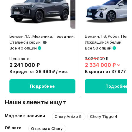
Бензин, 1.5, Механика, Передний,
Бензин, 1.6, Робот, Пер
Стальной серый
Искрящийся белый
Все 49 опций
Все 59 опций
Цена авто
3 060 000 ₽
2 241 000 ₽
2 334 000 ₽
В кредит от 36 464 ₽ / мес.
В кредит от 37 977 ₽ /
Подробнее
Подробнее
Наши клиенты ищут
Модели в наличии
Chery Arrizo 8
Chery Tiggo 4
Ch
Об авто
Отзывы о Chery