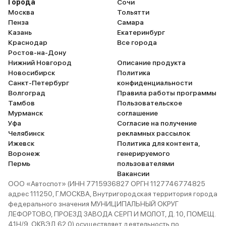
Города
Сочи
Москва
Тольятти
Пенза
Самара
Казань
Екатеринбург
Краснодар
Все города
Ростов-на-Дону
Нижний Новгород
Описание продукта
Новосибирск
Политика
Санкт-Петербург
конфиденциальности
Волгоград
Правила работы программы
Тамбов
Пользовательское
Мурманск
соглашение
Уфа
Согласие на получение
Челябинск
рекламных рассылок
Ижевск
Политика для контента,
Воронеж
генерируемого
Пермь
пользователями
Вакансии
ООО «Автоспот» (ИНН 7715936827 ОРГН 1127746774825
адрес 111250, Г.МОСКВА, Внутригородская территория города
федерального значения МУНИЦИПАЛЬНЫЙ ОКРУГ
ЛЕФОРТОВО, ПРОЕЗД ЗАВОДА СЕРП И МОЛОТ, Д. 10, ПОМЕЩ.
41Н/9, ОКВЭД 62.0) осуществляет деятельность по