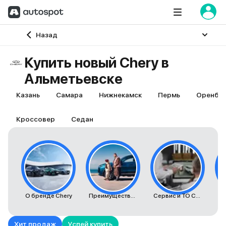
Главная
Назад
Купить новый Chery в
Альметьевске
Казань
Самара
Нижнекамск
Пермь
Оренбур
Кроссовер
Седан
О бренде Chery
Преимущества автомобилей Chery
Сервис и ТО Chery
К
Хит продаж
Успей купить