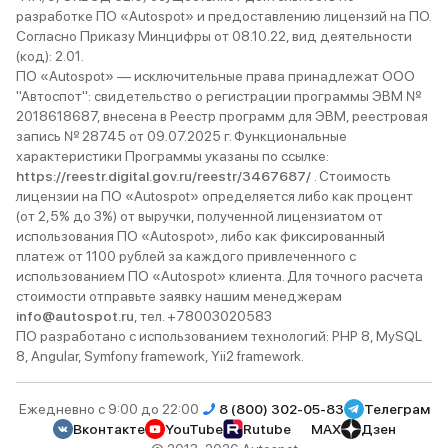
разработке ПО «Autospot» и предоставлению лицензий на ПО.
Согласно Приказу Минцифры от 08.10.22, вид деятельности
(код): 2.01.
ПО «Autospot» — исключительные права принадлежат ООО
"Автоспот": свидетельство о регистрации программы ЭВМ №
2018618687, внесена в Реестр программ для ЭВМ, реестровая
запись № 28745 от 09.07.2025 г. Функциональные
характеристики Программы указаны по ссылке:
https://reestr.digital.gov.ru/reestr/3467687/
. Стоимость
лицензии на ПО «Autospot» определяется либо как процент
(от 2,5% до 3%) от выручки, полученной лицензиатом от
использования ПО «Autospot», либо как фиксированный
платеж от 1100 рублей за каждого привлеченного с
использованием ПО «Autospot» клиента. Для точного расчета
стоимости отправьте заявку нашим менеджерам
info@autospot.ru
, тел. +78003020583
ПО разработано с использованием технологий: PHP 8, MySQL
8, Angular, Symfony framework, Yii2 framework.
Ежедневно с 9:00 до 22:00
8 (800) 302-05-83
Телеграм
Вконтакте
YouTube
Rutube
MAX
Дзен