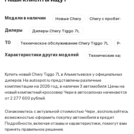
2 735 000 ₽
2 184 750 ₽
ПТС
В наличии
Модели в наличии
Новые Chery
Chery с пробегом
Технологичный серый
15 авто
Альметьевск
2025
и еще 74 опции
Chery • Tiggo 7L
Дилеры
Дилеры Chery Tiggo 7L
2 940 000 ₽
2 277 600 ₽
В наличии
ТО
Техническое обслуживание Chery Tiggo 7L
Ремонт 
Характеристики других моделей
Технические характери
Chery • Tiggo 7L
Искрящийся белый
1 авто
Казань
2024
и еще 90 опций
ПТС
В наличии
Купить новый Chery Tiggo 7L в Альметьевске у официальных
дилеров. На autospot.ru представлены различные
Цена без скидки
комплектации на 2026 год, в наличии 3 автомобиля. Цены на
3 262 050 ₽
новый компактный кроссовер Чери в автосалонах начинаются
Глубокий черный
6 авто
Казань
2025
от 2 277 600 рублей.
и еще 60 опций
Ознакомьтесь с актуальной стоимостью Чери , воспользуйтесь
2 735 000 ₽
возможностью оформить покупку автомобиля в кредит.
2 184 750 ₽
Подробности, включая отзывы и характеристики, помогут вам
Серебристый серый
2 авто
Альметьевск
2025
принять правильное решение.
и еще 74 опции