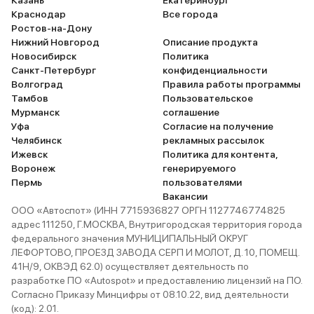
Казань
Екатеринбург
Краснодар
Все города
Ростов-на-Дону
Нижний Новгород
Описание продукта
Новосибирск
Политика
Санкт-Петербург
конфиденциальности
Волгоград
Правила работы программы
Тамбов
Пользовательское
Морской синий
2 авто
Елабуга
2025
Мурманск
соглашение
и еще 60 опций
Уфа
Согласие на получение
Челябинск
рекламных рассылок
2 871 000 ₽
Ижевск
2 526 000 ₽
Политика для контента,
Воронеж
генерируемого
Пермь
пользователями
Вакансии
Chery • Tiggo 7L
ООО «Автоспот» (ИНН 7715936827 ОРГН 1127746774825
адрес 111250, Г.МОСКВА, Внутригородская территория города
ПТС
В наличии
федерального значения МУНИЦИПАЛЬНЫЙ ОКРУГ
ЛЕФОРТОВО, ПРОЕЗД ЗАВОДА СЕРП И МОЛОТ, Д. 10, ПОМЕЩ.
41Н/9, ОКВЭД 62.0) осуществляет деятельность по
разработке ПО «Autospot» и предоставлению лицензий на ПО.
Согласно Приказу Минцифры от 08.10.22, вид деятельности
(код): 2.01.