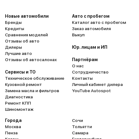
Chery • Tiggo 7L
2 940 000 ₽
2 277 600 ₽
Новые автомобили
В наличии
Авто с пробегом
Бренды
Каталог авто с пробегом
Кредиты
Заказ автомобиля
Сравнения моделей
Выкуп
Chery • Tiggo 7L
Отзывы об авто
Дилеры
Юр. лицам и ИП
В наличии
Лучшие авто
Отзывы об автосалонах
Партнёрам
О нас
Сервисы и ТО
Сотрудничество
Серебристый серый
4 авто
Казань
2025
Техническое обслуживание
Контакты
и еще 60 опций
Кузовной ремонт
Личный кабинет дилера
2 735 000 ₽
Замена масла и фильтров
YouTube Autospot
2 184 750 ₽
Диагностика
Ремонт КПП
Глубокий черный
1 авто
Казань
2025
Шиномонтаж
и еще 74 опции
Chery • Tiggo 7L
Города
Сочи
2 940 000 ₽
Москва
Тольятти
2 359 000 ₽
ПТС
В наличии
Пенза
Самара