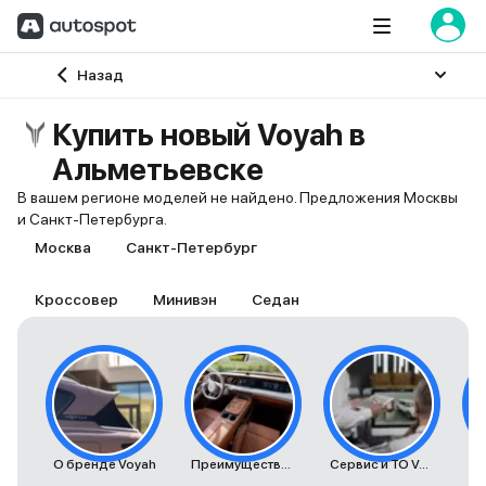
Главная
Назад
Купить новый Voyah в
Альметьевске
В вашем регионе моделей не найдено. Предложения Москвы
и Санкт-Петербурга.
Москва
Санкт-Петербург
Кроссовер
Минивэн
Седан
О бренде Voyah
Преимущества автомобилей Voyah
Сервис и ТО Voyah
К