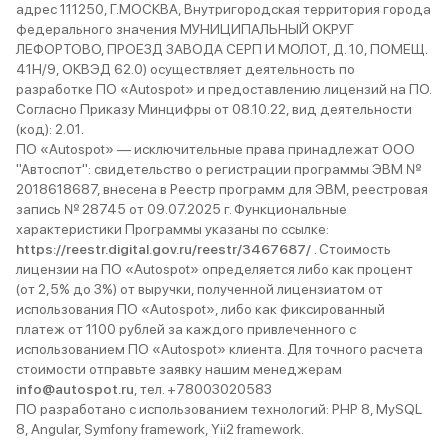
адрес 111250, Г.МОСКВА, Внутригородская территория города
федерального значения МУНИЦИПАЛЬНЫЙ ОКРУГ
ЛЕФОРТОВО, ПРОЕЗД ЗАВОДА СЕРП И МОЛОТ, Д. 10, ПОМЕЩ.
41Н/9, ОКВЭД 62.0) осуществляет деятельность по
разработке ПО «Autospot» и предоставлению лицензий на ПО.
Согласно Приказу Минцифры от 08.10.22, вид деятельности
(код): 2.01.
ПО «Autospot» — исключительные права принадлежат ООО
"Автоспот": свидетельство о регистрации программы ЭВМ №
2018618687, внесена в Реестр программ для ЭВМ, реестровая
запись № 28745 от 09.07.2025 г. Функциональные
характеристики Программы указаны по ссылке:
https://reestr.digital.gov.ru/reestr/3467687/
. Стоимость
лицензии на ПО «Autospot» определяется либо как процент
(от 2,5% до 3%) от выручки, полученной лицензиатом от
использования ПО «Autospot», либо как фиксированный
платеж от 1100 рублей за каждого привлеченного с
использованием ПО «Autospot» клиента. Для точного расчета
стоимости отправьте заявку нашим менеджерам
info@autospot.ru
, тел. +78003020583
ПО разработано с использованием технологий: PHP 8, MySQL
8, Angular, Symfony framework, Yii2 framework.