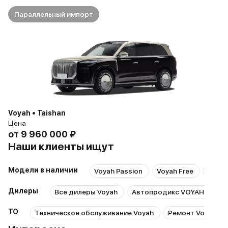
Параллельный импорт
Voyah • Taishan
Цена
от
9 960 000 ₽
Наши клиенты ищут
Модели в наличии
Voyah Passion
Voyah Free
Voyah
Дилеры
Все дилеры Voyah
Автопродикс VOYAH Школь
ТО
Техническое обслуживание Voyah
Ремонт Voyah