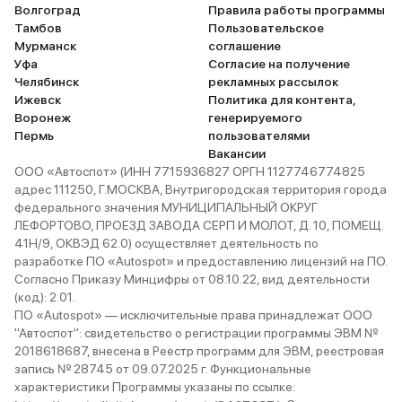
Волгоград
Правила работы программы
Тамбов
Пользовательское
Мурманск
соглашение
Уфа
Согласие на получение
Челябинск
рекламных рассылок
Ижевск
Политика для контента,
Воронеж
генерируемого
Пермь
пользователями
Вакансии
ООО «Автоспот» (ИНН 7715936827 ОРГН 1127746774825
адрес 111250, Г.МОСКВА, Внутригородская территория города
федерального значения МУНИЦИПАЛЬНЫЙ ОКРУГ
ЛЕФОРТОВО, ПРОЕЗД ЗАВОДА СЕРП И МОЛОТ, Д. 10, ПОМЕЩ.
41Н/9, ОКВЭД 62.0) осуществляет деятельность по
разработке ПО «Autospot» и предоставлению лицензий на ПО.
Согласно Приказу Минцифры от 08.10.22, вид деятельности
(код): 2.01.
ПО «Autospot» — исключительные права принадлежат ООО
"Автоспот": свидетельство о регистрации программы ЭВМ №
2018618687, внесена в Реестр программ для ЭВМ, реестровая
запись № 28745 от 09.07.2025 г. Функциональные
характеристики Программы указаны по ссылке: