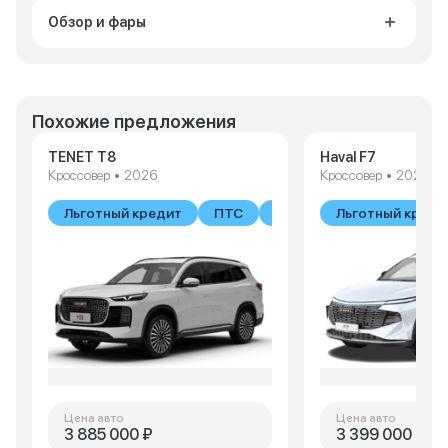
Обзор и фары
Похожие предложения
TENET T8
Haval F7
Кроссовер • 2026
Кроссовер • 2026
Льготный кредит
ПТС
В наличии
Льготный креди
Цена авто
Цена авто
3 885 000 ₽
3 399 000 ₽