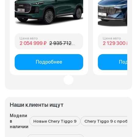
Цена авто
Цена авто
2 054 999 ₽
2 935 712 ₽
2 129 300 ₽
2 
Подробнее
Подроб
Наши клиенты ищут
Модели
в
Новые Chery Tiggo 9
Chery Tiggo 9 с пробего
наличии