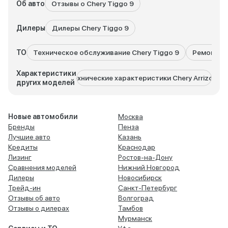
Об авто
Отзывы о Chery Tiggo 9
Дилеры
Дилеры Chery Tiggo 9
ТО
Техническое обслуживание Chery Tiggo 9
Ремонт Ch
Характеристики
Технические характеристики Chery Arrizo 8
Технич
других моделей
Новые автомобили
Москва
Бренды
Пенза
Лучшие авто
Казань
Кредиты
Краснодар
Лизинг
Ростов-на-Дону
Сравнения моделей
Нижний Новгород
Дилеры
Новосибирск
Трейд-ин
Санкт-Петербург
Отзывы об авто
Волгоград
Отзывы о дилерах
Тамбов
Мурманск