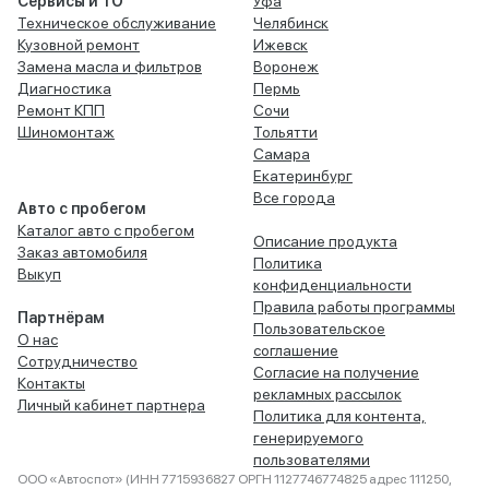
Сервисы и ТО
Уфа
Техническое обслуживание
Челябинск
Кузовной ремонт
Ижевск
Замена масла и фильтров
Воронеж
Диагностика
Пермь
Ремонт КПП
Сочи
Шиномонтаж
Тольятти
Самара
Екатеринбург
Все города
Авто с пробегом
Каталог авто с пробегом
Описание продукта
Заказ автомобиля
Политика
Выкуп
конфиденциальности
Правила работы программы
Партнёрам
Пользовательское
О нас
соглашение
Сотрудничество
Согласие на получение
Контакты
рекламных рассылок
Личный кабинет партнера
Политика для контента,
генерируемого
пользователями
ООО «Автоспот» (ИНН 7715936827 ОРГН 1127746774825 адрес 111250,