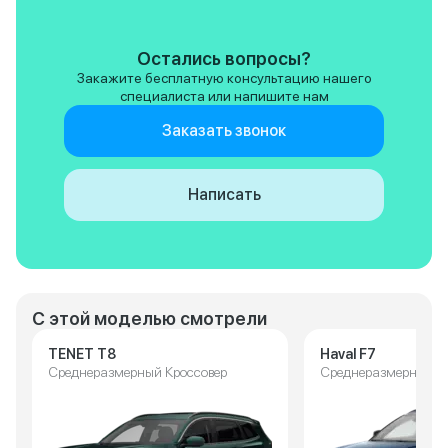
Недостатки? Ну куда без них.
Например, климат-контроль
удобнее было бы иметь
Остались вопросы?
физические кнопки. И расход в
Закажите бесплатную консультацию нашего
пробках иногда зашкаливает за
специалиста или напишите нам
14 литров. Но когда садишься за
руль и чувствуешь этот
Заказать звонок
комфорт... Стоит ли обращать
внимание на такие мелочи?
Однозначно рекомендую!
Написать
С этой моделью смотрели
TENET T8
Haval F7
Среднеразмерный Кроссовер
Среднеразмерный К