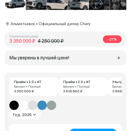
Альметьевск • Официальный дилер Chery
Сниженная цена
-21%
3 350 000 ₽
4 250 000 ₽
Мы уверены в лучшей цене!
Прайм • 2.0 • AT
Прайм • 2.0 • AT
Ультра • 2.
Бензин • Полный
Бензин • Полный
Бензин • П
3 350 000 ₽
3 618 860 ₽
3 999 000 
Год: 2025