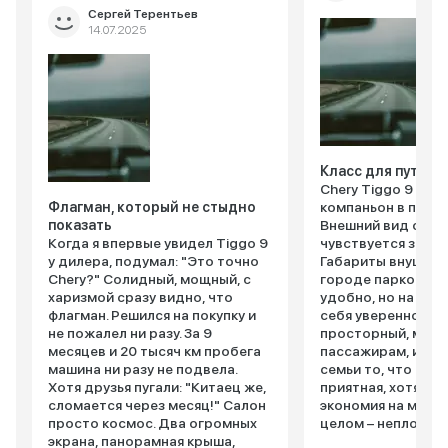
Сергей Терентьев
14.07.2025
Класс для путеше
Chery Tiggo 9 – м
Флагман, который не стыдно
компаньон в путеш
показать
Внешний вид соли
Когда я впервые увидел Tiggo 9
чувствуется заявк
у дилера, подумал: "Это точно
Габариты внушите
Chery?" Солидный, мощный, с
городе парковатьс
харизмой сразу видно, что
удобно, но на тр
флагман. Решился на покупку и
себя уверенно. Са
не пожалел ни разу. За 9
просторный, места
месяцев и 20 тысяч км пробега
пассажирам, и баг
машина ни разу не подвела.
семьи то, что нуж
Хотя друзья пугали: "Китаец же,
приятная, хотя ко
сломается через месяц!" Салон
экономия на матер
просто космос. Два огромных
целом – неплохо.
экрана, панорамная крыша,
качествам: подве