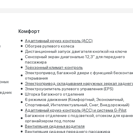
Комфорт
Адаптивный круиз-контроль (ACC)
)
Обогрев рулевого колеса
Дистанционный запуск двигателя кнопкой на ключе
Сенсорный экран диагональю 12,3" для переднего
пассажира
Трёхзонный климат-контроль
Электропривод багажной двери с функцией бесконта
открывания
ерных
Электропривод складывания наружных зеркал заднег
Электроусилитель рулевого управления (EPS)
редних
Шторка багажного отделения
6 режимов движения (Комфортный, Экономичный,
Спортивный, Интеллектуальный, Снег, Внедорожный)
Адаптивный круиз-контроль (ACC) и система G-Pilot
Багажное отделение с подсветкой, отсеком для хране
органайзером под полом
Вентиляция сиденья водителя
Вентиляция сиденья переднего пассажира