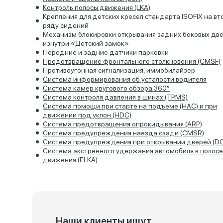
Контроль полосы движения (LKA)
Крепления для детских кресел стандарта ISOFIX на в
ряду сидений
Механизм блокировки открывания задних боковых дв
изнутри «Детский замок»
Передние и задние датчики парковки
Предотвращение фронтального столкновения (CMSF)
Противоугонная сигнализация, иммобилайзер
Система информирования об усталости водителя
Система камер кругового обзора 360°
Система контроля давления в шинах (TPMS)
Система помощи при старте на подъеме (HАC) и при
движении под уклон (HDC)
Система предотвращения опрокидывания (ARP)
Система предупреждения наезда сзади (CMSR)
Система предупреждения при открывании дверей (D
Система экстренного удержания автомобиля в полосе
движения (ELKA)
Наши клиенты ищут