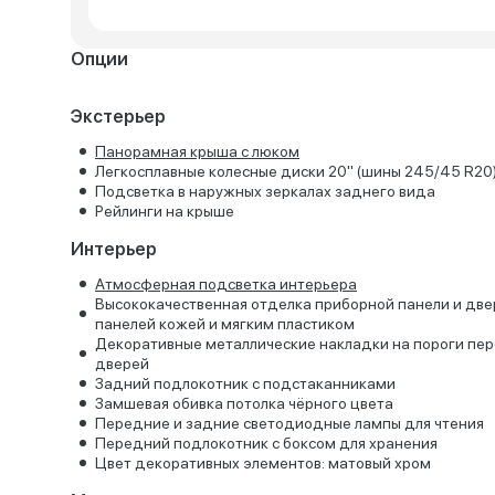
Опции
Экстерьер
Панорамная крыша с люком
Легкосплавные колесные диски 20" (шины 245/45 R20
Подсветка в наружных зеркалах заднего вида
Рейлинги на крыше
Интерьер
Атмосферная подсветка интерьера
Высококачественная отделка приборной панели и дв
панелей кожей и мягким пластиком
Декоративные металлические накладки на пороги пе
дверей
Задний подлокотник с подстаканниками
Замшевая обивка потолка чёрного цвета
Передние и задние светодиодные лампы для чтения
Передний подлокотник с боксом для хранения
Цвет декоративных элементов: матовый хром