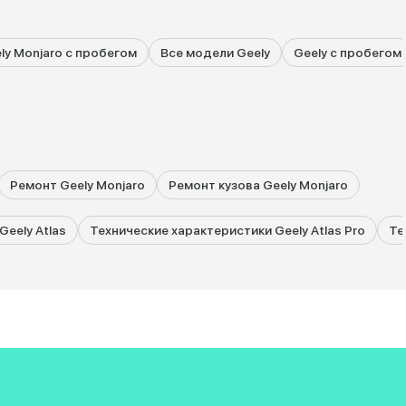
ly Monjaro с пробегом
Все модели Geely
Geely с пробегом
Ремонт Geely Monjaro
Ремонт кузова Geely Monjaro
eely Atlas
Технические характеристики Geely Atlas Pro
Те