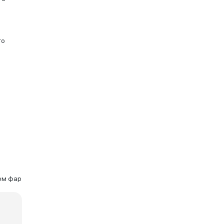
то
ом фар