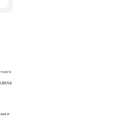
ктного
о вида
ния и