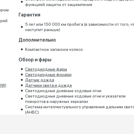
функцией защиты от защемления
тором
Гарантия
ерей
5 лет или 150 000 км пробега (в зависимости от того, ч
наступит раньше)
Дополнительно
Компактное запасное колесо
Обзор и фары
Светодиодные фары
Светодиодные фонари
Датчик дождя
OW)
Датчики света и дождя
Светодиодные дневные ходовые огни
Светодиодные дневные ходовые огни и указатели
поворотов в наружных зеркалах
Система интеллектуального управления дальним свет
(AHBC)