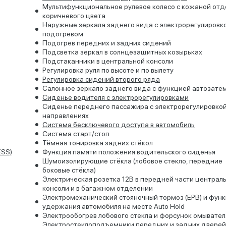
Мультифункциональное рулевое колесо с кожаной отд
коричневого цвета
Наружные зеркала заднего вида с электрорегулировк
подогревом
Подогрев передних и задних сидений
Подсветка зеркал в солнцезащитных козырьках
Подстаканники в центральной консоли
Регулировка руля по высоте и по вылету
Регулировка сидений второго ряда
Салонное зеркало заднего вида с функцией автозате
Сиденье водителя с электрорегулировками
Сиденье переднего пассажира с электрорегулировкой
направлениях
Система бесключевого доступа в автомобиль
Система старт/стоп
Тёмная тонировка задних стёкол
ESS)
Функция памяти положения водительского сиденья
Шумоизолирующие стёкла (лобовое стекло, передние
боковые стёкла)
Электрическая розетка 12В в передней части централ
консоли и в багажном отделении
Электромеханический стояночный тормоз (EPB) и фун
удержания автомобиля на месте Auto Hold
Электрообогрев лобового стекла и форсунок омывател
Электростеклоподъемники передних и задних дверей