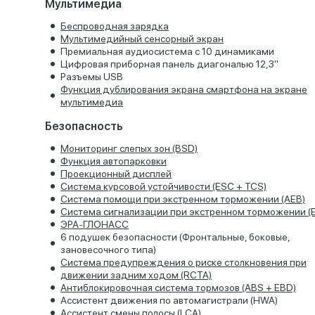
Мультимедиа
Беспроводная зарядка
Мультимедийный сенсорный экран
Премиальная аудиосистема с 10 динамиками
Цифровая приборная панель диагональю 12,3"
Разъемы USB
Функция дублирования экрана смартфона на экране
мультимедиa
Безопасность
Мониторинг слепых зон (BSD)
Функция автопарковки
Проекционный дисплей
Система курсовой устойчивости (ESC + TCS)
Система помощи при экстренном торможении (AEB)
Система сигнализации при экстренном торможении (
ЭРА-ГЛОНАСС
6 подушек безопасности (Фронтальные, боковые,
зановесочного типа)
Cистема предупреждения о риске столкновения при
движении задним ходом (RCTA)
Антиблокировочная система тормозов (ABS + EBD)
Ассистент движения по автомагистрали (HWA)
Ассистент смены полосы (LCA)