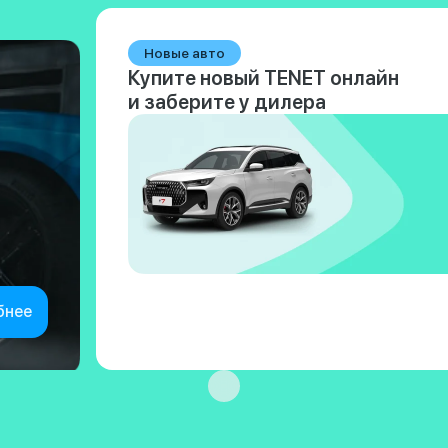
Новые авто
Купите новый TENET онлайн
и заберите у дилера
бнее