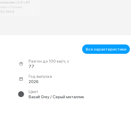
склюзив • 2.0 • AT
нзин • Полный
052 190 ₽
Все характеристики
Разгон до 100 км/ч, с
7.7
Год выпуска
2026
Цвет
Basalt Grey / Серый металлик