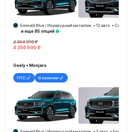
Emerald Blue / Изумрудный металлик
12 авто
Самара
и еще 85 опций
4 904 990 ₽
4 354 990 ₽
Geely • Monjaro
ПТС
В наличии
Emerald Blue / Изумрудный металлик
3 авто
Елабуга