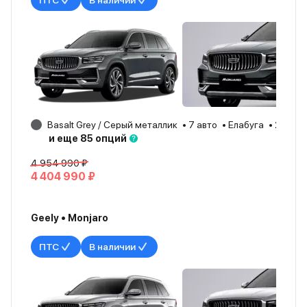
ПТС
В наличии
Basalt Grey / Серый металлик
7 авто
Елабуга
2026
и еще 85 опций
4 954 990 ₽
4 404 990 ₽
Geely • Monjaro
ПТС
В наличии