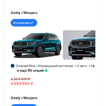
Geely • Monjaro
В наличии
Emerald Blue / Изумрудный металлик
5 авто
Уфа
20
и еще 85 опций
4 954 990 ₽
4 694 990 ₽
Geely • Monjaro