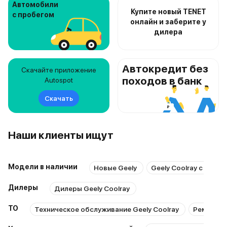
Автомобили
Купите новый TENET
с пробегом
онлайн и заберите у
дилера
Автокредит без
Скачайте приложение
походов в банк
Autospot
Скачать
Наши клиенты ищут
Модели в наличии
Новые Geely
Geely Coolray с проб
Дилеры
Дилеры Geely Coolray
ТО
Техническое обслуживание Geely Coolray
Ремонт Ge