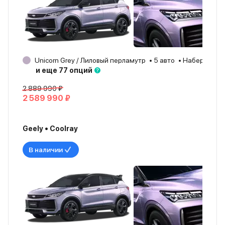
Unicorn Grey / Лиловый перламутр
5 авто
Набережные
и еще 77 опций
2 889 990 ₽
2 589 990 ₽
Geely • Coolray
В наличии