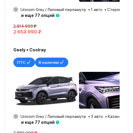
Unicorn Grey / Лиловый перламутр
1 авто
Стерлитама
и еще 77 опций
2 914 990 ₽
2 654 990 ₽
Geely • Coolray
ПТС
В наличии
Unicorn Grey / Лиловый перламутр
3 авто
Казань
20
и еще 77 опций