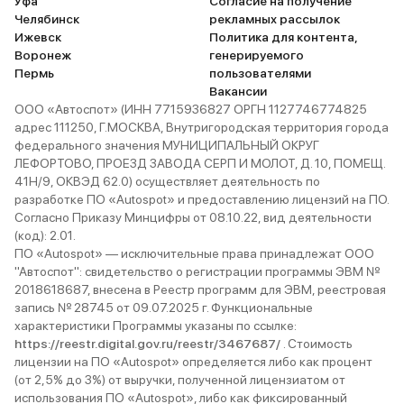
Уфа
Согласие на получение
Челябинск
рекламных рассылок
Ижевск
Политика для контента,
Воронеж
генерируемого
Пермь
пользователями
Вакансии
ООО «Автоспот» (ИНН 7715936827 ОРГН 1127746774825
адрес 111250, Г.МОСКВА, Внутригородская территория города
федерального значения МУНИЦИПАЛЬНЫЙ ОКРУГ
ЛЕФОРТОВО, ПРОЕЗД ЗАВОДА СЕРП И МОЛОТ, Д. 10, ПОМЕЩ.
41Н/9, ОКВЭД 62.0) осуществляет деятельность по
разработке ПО «Autospot» и предоставлению лицензий на ПО.
Согласно Приказу Минцифры от 08.10.22, вид деятельности
(код): 2.01.
ПО «Autospot» — исключительные права принадлежат ООО
"Автоспот": свидетельство о регистрации программы ЭВМ №
2018618687, внесена в Реестр программ для ЭВМ, реестровая
запись № 28745 от 09.07.2025 г. Функциональные
характеристики Программы указаны по ссылке:
https://reestr.digital.gov.ru/reestr/3467687/
. Стоимость
лицензии на ПО «Autospot» определяется либо как процент
(от 2,5% до 3%) от выручки, полученной лицензиатом от
использования ПО «Autospot», либо как фиксированный