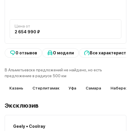
Цена от
2 654 990 ₽
0 отзывов
О модели
Все характеристи
В Альметьевске предложений не найдено, но есть
предложение в радиусе 500 км
Казань
Стерлитамак
Уфа
Самара
Набережн
Эксклюзив
Geely • Coolray