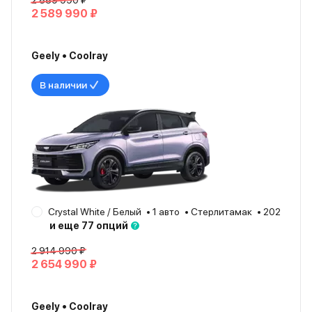
2 889 990 ₽
2 589 990 ₽
Geely • Coolray
В наличии
Crystal White / Белый
1 авто
Стерлитамак
2026
и еще 77 опций
2 914 990 ₽
2 654 990 ₽
Geely • Coolray