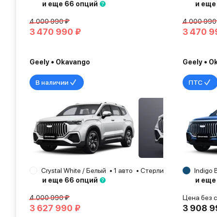
и еще 66 опций
и еще
4 000 990 ₽
4 000 990
3 470 990 ₽
3 470 9
Geely • Okavango
Geely • O
В наличии
ПТС
Crystal White / Белый
1 авто
Стерлитамак
2026
Indigo 
и еще 66 опций
и еще
4 000 990 ₽
Цена без 
3 627 990 ₽
3 908 9