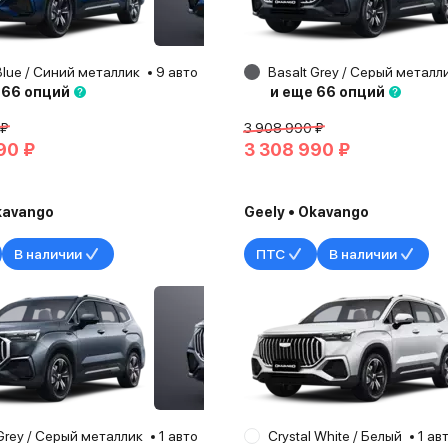
Blue / Синий металлик
9 авто
Набережные Челны
Basalt Grey / Серый металл
2025
 66 опций
и еще 66 опций
 ₽
3 908 990 ₽
90 ₽
3 308 990 ₽
kavango
Geely • Okavango
В наличии
ПТС
В наличии
Grey / Серый металлик
1 авто
Елабуга
Crystal White / Белый
2026
1 ав