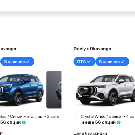
kavango
Geely • Okavango
В наличии
ПТС
В наличии
Blue / Синий металлик
3 авто
Набережные Челны
Crystal White / Белый
2024
4 ав
 56 опций
и еще 56 опций
 ₽
Цена без скидки