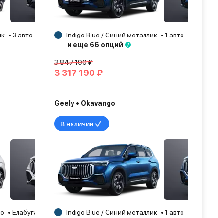
ик
3 авто
Набережные Челны
Indigo Blue / Синий металлик
2025
1 авто
Елабуга
и еще 66 опций
3 847 190 ₽
3 317 190 ₽
Geely • Okavango
В наличии
то
Елабуга
2026
Indigo Blue / Синий металлик
1 авто
Уфа
2