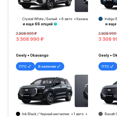
Crystal White / Белый
6 авто
Казань
2025
Indigo 
и еще 66 опций
и еще
3 908 990 ₽
3 908 990
3 308 990 ₽
3 308 9
Geely • Okavango
Geely • O
ПТС
В наличии
ПТС
Ink Black / Черный металлик
1 авто
Елабуга
Basalt 
2026