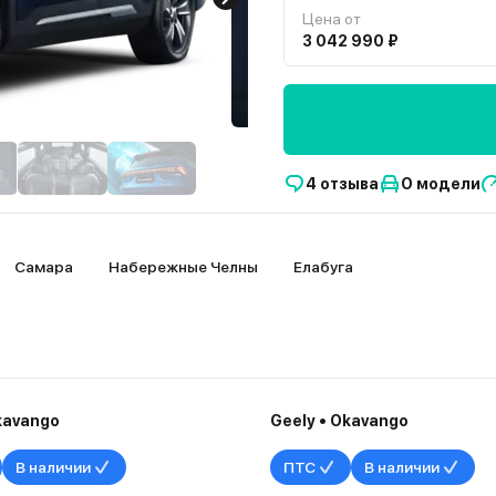
Цена от
3 042 990 ₽
4 отзыва
О модели
Самара
Набережные Челны
Елабуга
kavango
Geely • Okavango
В наличии
ПТС
В наличии