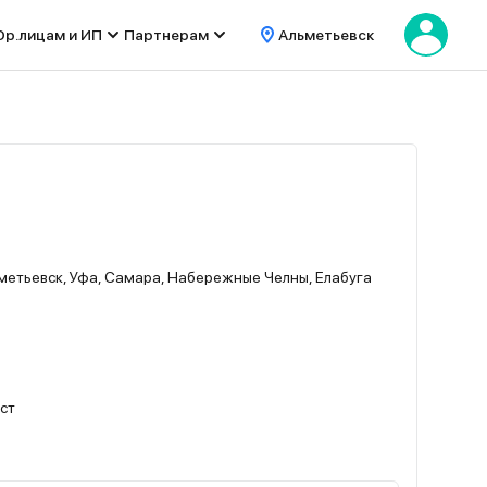
р.лицам и ИП
Партнерам
Альметьевск
метьевск, Уфа, Самара, Набережные Челны, Елабуга
ест