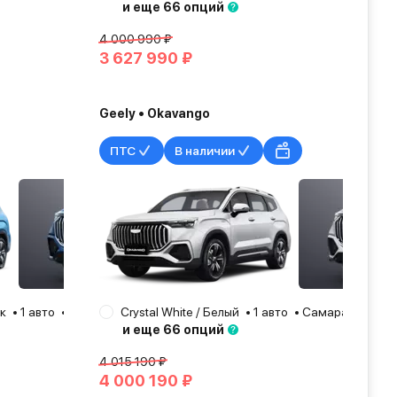
и еще 66 опций
4 000 990 ₽
3 627 990 ₽
Geely • Okavango
ПТС
В наличии
ик
1 авто
Самара
Crystal White / Белый
2026
1 авто
Самара
2026
и еще 66 опций
4 015 190 ₽
4 000 190 ₽