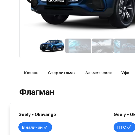
Казань
Стерлитамак
Альметьевск
Уфа
Флагман
Geely • Okavango
Geely • O
В наличии
ПТС