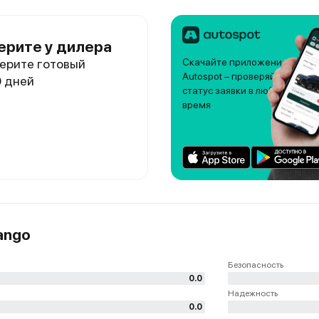
ерите у дилера
ерите готовый
Скачайте приложение
Autospot – проверяйте
0 дней
статус заявки в любое
время
ango
Безопасность
0.0
Надежность
0.0