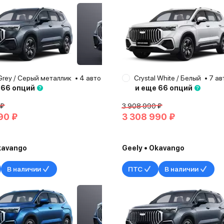
Grey / Серый металлик
25
4 авто
Казань
Crystal White / Белый
2025
7 ав
 66 опций
и еще 66 опций
 ₽
3 908 990 ₽
90 ₽
3 308 990 ₽
kavango
Geely • Okavango
В наличии
ПТС
В наличии