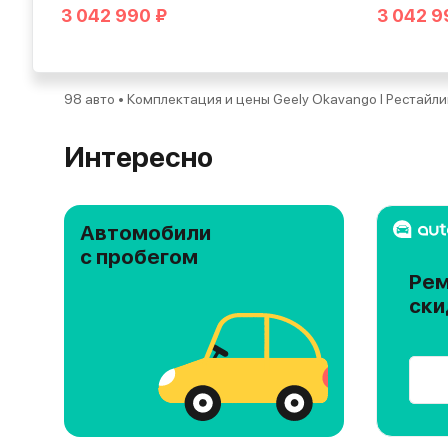
3 042 990 ₽
3 042 9
98 авто • Комплектация и цены Geely Okavango I Рестайли
Интересно
Автомобили
с пробегом
Рем
ски