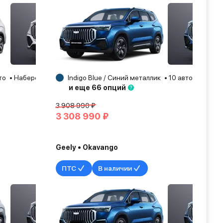
то
Набережные Челны
Indigo Blue / Синий металлик
2025
10 авто
Казан
и еще 66 опций
3 908 990 ₽
3 308 990 ₽
Geely • Okavango
ПТС
В наличии