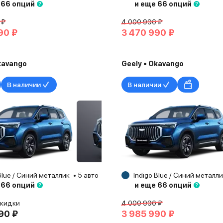
 66 опций
и еще 66 опций
 ₽
4 000 990 ₽
90 ₽
3 470 990 ₽
kavango
Geely • Okavango
В наличии
В наличии
Blue / Синий металлик
5 авто
Альметьевск
Indigo Blue / Синий металл
2025
 66 опций
и еще 66 опций
скидки
4 000 990 ₽
90 ₽
3 985 990 ₽