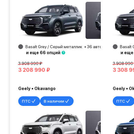
Basalt Grey / Серый металлик
36 авто
Самара
Basalt 
20
и еще 66 опций
и еще
3 908 990 ₽
3 908 990
3 208 990 ₽
3 308 9
Geely • Okavango
Geely • O
ПТС
В наличии
ПТС