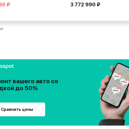
90 ₽
3 772 990 ₽
нг
онт вашего авто со
дкой до 50%
Сравнить цены