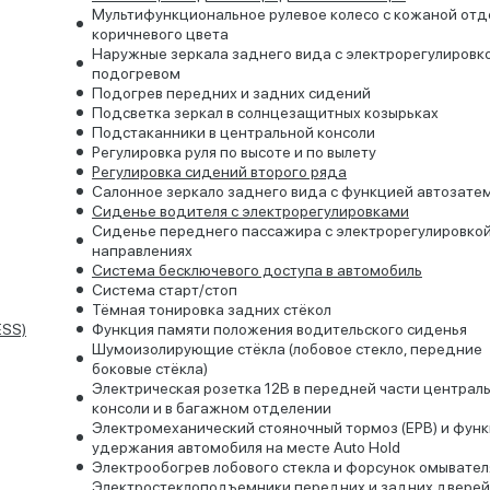
Мультифункциональное рулевое колесо с кожаной отд
коричневого цвета
Наружные зеркала заднего вида с электрорегулировк
подогревом
Подогрев передних и задних сидений
Подсветка зеркал в солнцезащитных козырьках
Подстаканники в центральной консоли
Регулировка руля по высоте и по вылету
Регулировка сидений второго ряда
Салонное зеркало заднего вида с функцией автозате
Сиденье водителя с электрорегулировками
Сиденье переднего пассажира с электрорегулировкой
направлениях
Система бесключевого доступа в автомобиль
Система старт/стоп
Тёмная тонировка задних стёкол
ESS)
Функция памяти положения водительского сиденья
Шумоизолирующие стёкла (лобовое стекло, передние
боковые стёкла)
Электрическая розетка 12В в передней части централ
консоли и в багажном отделении
Электромеханический стояночный тормоз (EPB) и фун
удержания автомобиля на месте Auto Hold
Электрообогрев лобового стекла и форсунок омывател
Электростеклоподъемники передних и задних дверей