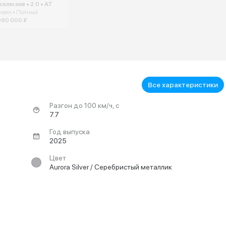
склюзив • 2.0 • AT
нзин • Полный
090 000 ₽
Все характеристики
Разгон до 100 км/ч, с
7.7
Год выпуска
2025
Цвет
Aurora Silver / Серебристый металлик