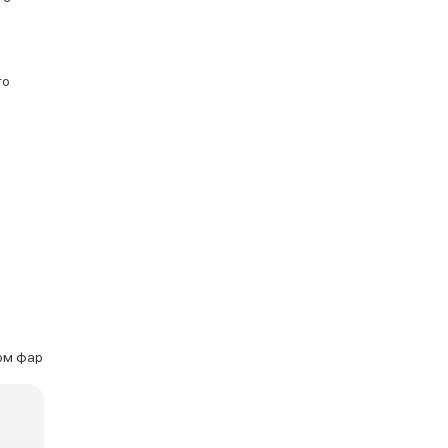
то
ом фар