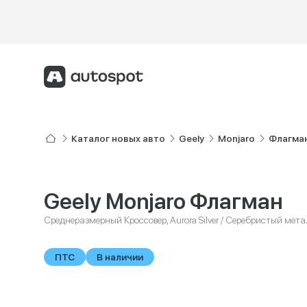
Каталог новых авто
Geely
Monjaro
Флагма
Geely Monjaro Флагман
Среднеразмерный Кроссовер, Aurora Silver / Серебристый мет
ПТС
В наличии