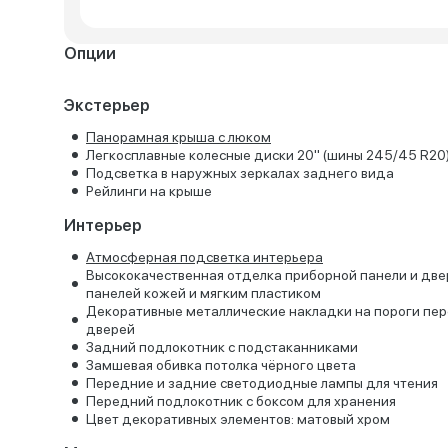
Опции
Экстерьер
Панорамная крыша с люком
Легкосплавные колесные диски 20" (шины 245/45 R20
Подсветка в наружных зеркалах заднего вида
Рейлинги на крыше
Интерьер
Атмосферная подсветка интерьера
Высококачественная отделка приборной панели и дв
панелей кожей и мягким пластиком
Декоративные металлические накладки на пороги пе
дверей
Задний подлокотник с подстаканниками
Замшевая обивка потолка чёрного цвета
Передние и задние светодиодные лампы для чтения
Передний подлокотник с боксом для хранения
Цвет декоративных элементов: матовый хром