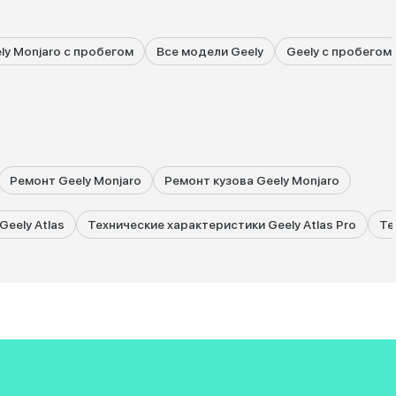
ly Monjaro с пробегом
Все модели Geely
Geely с пробегом
Ремонт Geely Monjaro
Ремонт кузова Geely Monjaro
eely Atlas
Технические характеристики Geely Atlas Pro
Те