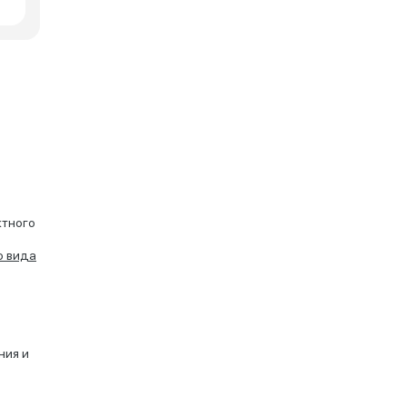
ктного
о вида
ния и