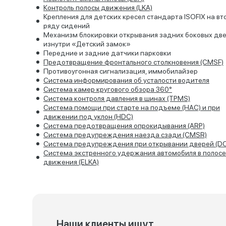
Контроль полосы движения (LKA)
Крепления для детских кресел стандарта ISOFIX на в
ряду сидений
Механизм блокировки открывания задних боковых дв
изнутри «Детский замок»
Передние и задние датчики парковки
Предотвращение фронтального столкновения (CMSF)
Противоугонная сигнализация, иммобилайзер
Система информирования об усталости водителя
Система камер кругового обзора 360°
Система контроля давления в шинах (TPMS)
Система помощи при старте на подъеме (HАC) и при
движении под уклон (HDC)
Система предотвращения опрокидывания (ARP)
Система предупреждения наезда сзади (CMSR)
Система предупреждения при открывании дверей (D
Система экстренного удержания автомобиля в полосе
движения (ELKA)
Наши клиенты ищут