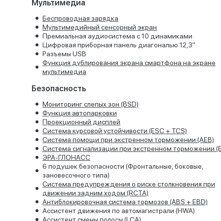
Мультимедиа
Беспроводная зарядка
Мультимедийный сенсорный экран
Премиальная аудиосистема с 10 динамиками
Цифровая приборная панель диагональю 12,3"
Разъемы USB
Функция дублирования экрана смартфона на экране
мультимедиa
Безопасность
Мониторинг слепых зон (BSD)
Функция автопарковки
Проекционный дисплей
Система курсовой устойчивости (ESC + TCS)
Система помощи при экстренном торможении (AEB)
Система сигнализации при экстренном торможении (
ЭРА-ГЛОНАСС
6 подушек безопасности (Фронтальные, боковые,
зановесочного типа)
Cистема предупреждения о риске столкновения при
движении задним ходом (RCTA)
Антиблокировочная система тормозов (ABS + EBD)
Ассистент движения по автомагистрали (HWA)
Ассистент смены полосы (LCA)