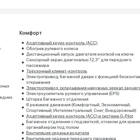
Комфорт
Адаптивный круиз-контроль (ACC)
)
Обогрев рулевого колеса
Дистанционный запуск двигателя кнопкой на ключе
Сенсорный экран диагональю 12,3" для переднего
пассажира
Трёхзонный климат-контроль
Электропривод багажной двери с функцией бесконта
открывания
ерных
Электропривод складывания наружных зеркал заднег
Электроусилитель рулевого управления (EPS)
редних
Шторка багажного отделения
6 режимов движения (Комфортный, Экономичный,
Спортивный, Интеллектуальный, Снег, Внедорожный)
Адаптивный круиз-контроль (ACC) и система G-Pilot
Багажное отделение с подсветкой, отсеком для хране
органайзером под полом
Вентиляция сиденья водителя
Вентиляция сиденья переднего пассажира