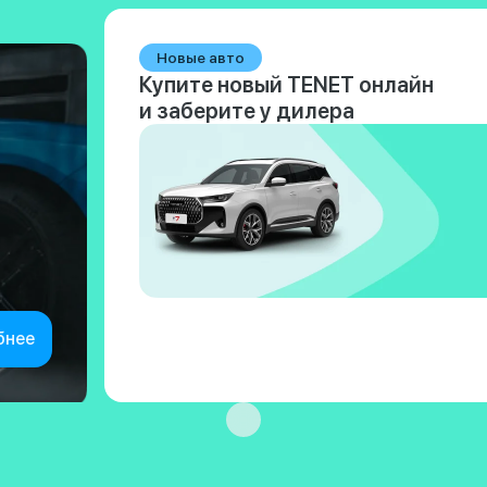
Новые авто
Купите новый TENET онлайн
и заберите у дилера
бнее