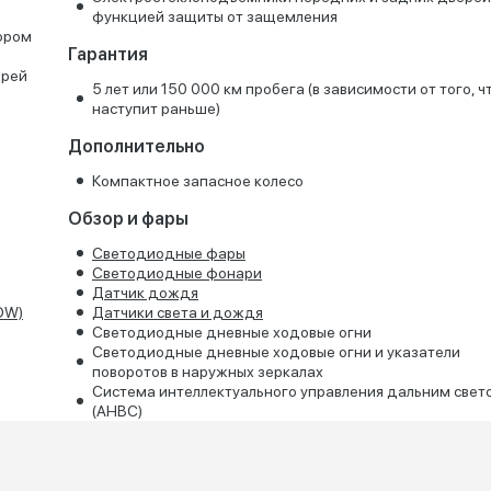
функцией защиты от защемления
тором
Гарантия
ерей
5 лет или 150 000 км пробега (в зависимости от того, ч
наступит раньше)
Дополнительно
Компактное запасное колесо
Обзор и фары
Светодиодные фары
Светодиодные фонари
Датчик дождя
OW)
Датчики света и дождя
Светодиодные дневные ходовые огни
Светодиодные дневные ходовые огни и указатели
поворотов в наружных зеркалах
Система интеллектуального управления дальним свет
(AHBC)