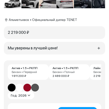
Альметьевск • Официальный дилер TENET
2 219 000 ₽
Мы уверены в лучшей цене!
Актив • 1.5 • РКПП
Актив • 1.5 • РКПП
Лайн • 1.5 
Бензин • Передний
Бензин • Полный
Бензин • П
1 911 200 ₽
2 489 000 ₽
2 219 000 
Год: 2026