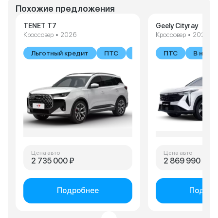
Похожие предложения
TENET T7
Geely Cityray
Кроссовер • 2026
Кроссовер • 2026
Льготный кредит
ПТС
В наличии
ПТС
В нали
Цена авто
Цена авто
2 735 000 ₽
2 869 990 ₽
Подробнее
Подроб