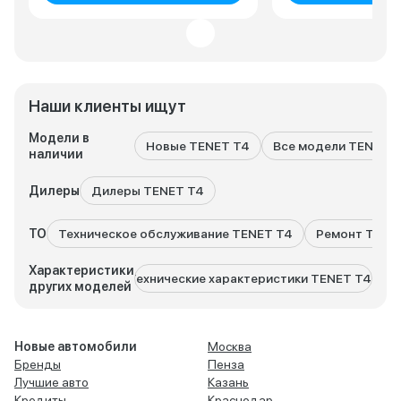
Наши клиенты ищут
Модели в
Новые TENET T4
Все модели TENET
наличии
Дилеры
Дилеры TENET T4
ТО
Техническое обслуживание TENET T4
Ремонт TENE
Характеристики
Технические характеристики TENET T4L
Техн
других моделей
Новые автомобили
Москва
Бренды
Пенза
Лучшие авто
Казань
Кредиты
Краснодар