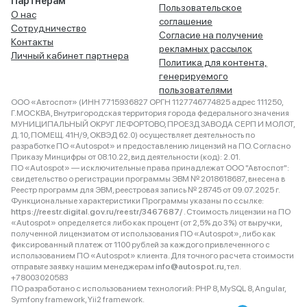
Партнёрам
Пользовательское
О нас
соглашение
Сотрудничество
Согласие на получение
Контакты
рекламных рассылок
Личный кабинет партнера
Политика для контента,
генерируемого
пользователями
ООО «Автоспот» (ИНН 7715936827 ОРГН 1127746774825 адрес 111250,
Г.МОСКВА, Внутригородская территория города федерального значения
МУНИЦИПАЛЬНЫЙ ОКРУГ ЛЕФОРТОВО, ПРОЕЗД ЗАВОДА СЕРП И МОЛОТ,
Д. 10, ПОМЕЩ. 41Н/9, ОКВЭД 62.0) осуществляет деятельность по
разработке ПО «Autospot» и предоставлению лицензий на ПО. Согласно
Приказу Минцифры от 08.10.22, вид деятельности (код): 2.01.
ПО «Autospot» — исключительные права принадлежат ООО "Автоспот":
свидетельство о регистрации программы ЭВМ № 2018618687, внесена в
Реестр программ для ЭВМ, реестровая запись № 28745 от 09.07.2025 г.
Функциональные характеристики Программы указаны по ссылке:
https://reestr.digital.gov.ru/reestr/3467687/
. Стоимость лицензии на ПО
«Autospot» определяется либо как процент (от 2,5% до 3%) от выручки,
полученной лицензиатом от использования ПО «Autospot», либо как
фиксированный платеж от 1100 рублей за каждого привлеченного с
использованием ПО «Autospot» клиента. Для точного расчета стоимости
отправьте заявку нашим менеджерам
info@autospot.ru
, тел.
+78003020583
ПО разработано с использованием технологий: PHP 8, MySQL 8, Angular,
Symfony framework, Yii2 framework.