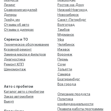
Лизинг
Ростов-на-Дону
Сравнения моделей
Нижний Новгород
Дилеры
Новосибирск
Трейд-ин
Санкт-Петербург
Отзывы об авто
Волгоград
Отзывы о дилерах
Тамбов
Мурманск
Сервисы и ТО
Уфа
Техническое обслуживание
Челябинск
Кузовной ремонт
Ижевск
Замена масла и фильтров
Воронеж
Диагностика
Пермь
Ремонт КПП
Сочи
Шиномонтаж
Тольятти
Самара
Екатеринбург
Все города
Авто с пробегом
Каталог авто с пробегом
Описание продукта
Заказ автомобиля
Политика
Выкуп
конфиденциальности
Правила работы программы