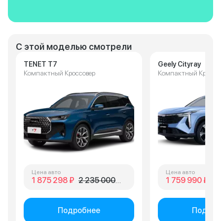
С этой моделью смотрели
TENET T7
Geely Cityray
Компактный Кроссовер
Компактный Кроссо
Цена авто
Цена авто
1 875 298 ₽
2 235 000 ₽
1 759 990 ₽
2 
Подробнее
Подроб