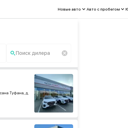
Новые авто
Авто с пробегом
Ю
Поиск дилера
По запросу «» ничего не
найдено.
сана Туфана, д.