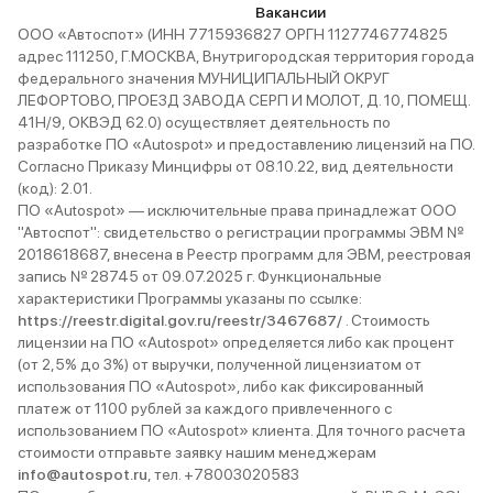
Вакансии
ООО «Автоспот» (ИНН 7715936827 ОРГН 1127746774825
адрес 111250, Г.МОСКВА, Внутригородская территория города
федерального значения МУНИЦИПАЛЬНЫЙ ОКРУГ
ЛЕФОРТОВО, ПРОЕЗД ЗАВОДА СЕРП И МОЛОТ, Д. 10, ПОМЕЩ.
41Н/9, ОКВЭД 62.0) осуществляет деятельность по
разработке ПО «Autospot» и предоставлению лицензий на ПО.
Согласно Приказу Минцифры от 08.10.22, вид деятельности
(код): 2.01.
ПО «Autospot» — исключительные права принадлежат ООО
"Автоспот": свидетельство о регистрации программы ЭВМ №
2018618687, внесена в Реестр программ для ЭВМ, реестровая
запись № 28745 от 09.07.2025 г. Функциональные
характеристики Программы указаны по ссылке:
https://reestr.digital.gov.ru/reestr/3467687/
. Стоимость
лицензии на ПО «Autospot» определяется либо как процент
(от 2,5% до 3%) от выручки, полученной лицензиатом от
использования ПО «Autospot», либо как фиксированный
платеж от 1100 рублей за каждого привлеченного с
использованием ПО «Autospot» клиента. Для точного расчета
стоимости отправьте заявку нашим менеджерам
info@autospot.ru
, тел. +78003020583