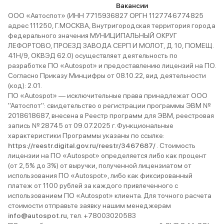
Вакансии
ООО «Автоспот» (ИНН 7715936827 ОРГН 1127746774825
адрес 111250, Г.МОСКВА, Внутригородская территория города
федерального значения МУНИЦИПАЛЬНЫЙ ОКРУГ
ЛЕФОРТОВО, ПРОЕЗД ЗАВОДА СЕРП И МОЛОТ, Д. 10, ПОМЕЩ.
41Н/9, ОКВЭД 62.0) осуществляет деятельность по
разработке ПО «Autospot» и предоставлению лицензий на ПО.
Согласно Приказу Минцифры от 08.10.22, вид деятельности
(код): 2.01.
ПО «Autospot» — исключительные права принадлежат ООО
"Автоспот": свидетельство о регистрации программы ЭВМ №
2018618687, внесена в Реестр программ для ЭВМ, реестровая
запись № 28745 от 09.07.2025 г. Функциональные
характеристики Программы указаны по ссылке:
https://reestr.digital.gov.ru/reestr/3467687/
. Стоимость
лицензии на ПО «Autospot» определяется либо как процент
(от 2,5% до 3%) от выручки, полученной лицензиатом от
использования ПО «Autospot», либо как фиксированный
платеж от 1100 рублей за каждого привлеченного с
использованием ПО «Autospot» клиента. Для точного расчета
стоимости отправьте заявку нашим менеджерам
info@autospot.ru
, тел. +78003020583