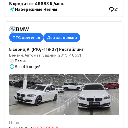
В кредит от 49683 ₽ /мес.
Набережные Челны
21
BMW
ПТС оригинал
Два владельца
5 серия, VI (F10/F11/F07) Рестайлинг
Бензин, Автомат, Задний, 2015, 48531
Белый
Все
45 опций
Цена