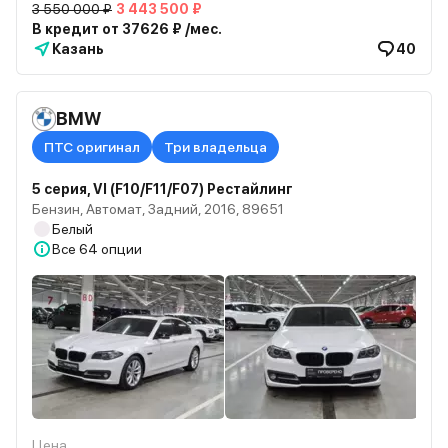
3 550 000 ₽
3 443 500 ₽
В кредит от 37626 ₽ /мес.
Казань
40
BMW
ПТС оригинал
Три владельца
5 серия, VI (F10/F11/F07) Рестайлинг
Бензин, Автомат, Задний, 2016, 89651
Белый
Все
64 опции
Цена