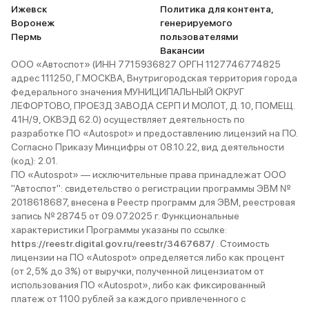
Ижевск
Политика для контента,
Воронеж
генерируемого
Пермь
пользователями
Вакансии
ООО «Автоспот» (ИНН 7715936827 ОРГН 1127746774825
адрес 111250, Г.МОСКВА, Внутригородская территория города
федерального значения МУНИЦИПАЛЬНЫЙ ОКРУГ
ЛЕФОРТОВО, ПРОЕЗД ЗАВОДА СЕРП И МОЛОТ, Д. 10, ПОМЕЩ.
41Н/9, ОКВЭД 62.0) осуществляет деятельность по
разработке ПО «Autospot» и предоставлению лицензий на ПО.
Согласно Приказу Минцифры от 08.10.22, вид деятельности
(код): 2.01.
ПО «Autospot» — исключительные права принадлежат ООО
"Автоспот": свидетельство о регистрации программы ЭВМ №
2018618687, внесена в Реестр программ для ЭВМ, реестровая
запись № 28745 от 09.07.2025 г. Функциональные
характеристики Программы указаны по ссылке:
https://reestr.digital.gov.ru/reestr/3467687/
. Стоимость
лицензии на ПО «Autospot» определяется либо как процент
(от 2,5% до 3%) от выручки, полученной лицензиатом от
использования ПО «Autospot», либо как фиксированный
платеж от 1100 рублей за каждого привлеченного с