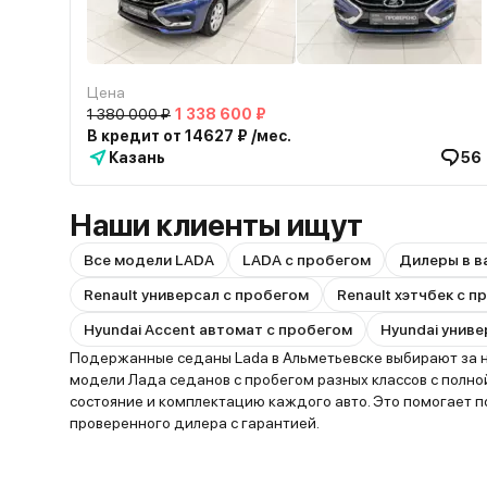
Цена
1 380 000 ₽
1 338 600 ₽
В кредит от 14627 ₽ /мес.
Казань
56
Наши клиенты ищут
Все модели LADA
LADA с пробегом
Дилеры в в
Renault универсал с пробегом
Renault хэтчбек с 
Hyundai Accent автомат с пробегом
Hyundai униве
Подержанные седаны Lada в Альметьевске выбирают за н
модели Лада седанов с пробегом разных классов с полно
состояние и комплектацию каждого авто. Это помогает 
проверенного дилера с гарантией.