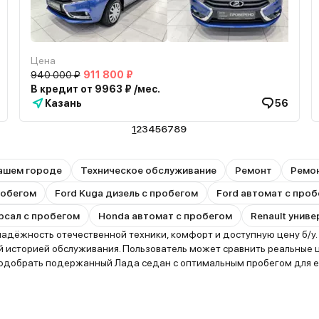
Цена
940 000 ₽
911 800 ₽
В кредит от 9963 ₽ /мес.
Казань
56
1
2
3
4
5
6
7
8
9
ашем городе
Техническое обслуживание
Ремонт
Ремон
пробегом
Ford Kuga дизель с пробегом
Ford автомат с про
рсал с пробегом
Honda автомат с пробегом
Renault унив
адёжность отечественной техники, комфорт и доступную цену б/у.
й историей обслуживания. Пользователь может сравнить реальные 
подобрать подержанный Лада седан с оптимальным пробегом для е