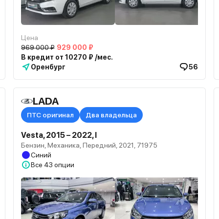
Цена
969 000 ₽
929 000 ₽
В кредит от 10270 ₽ /мес.
Оренбург
56
LADA
ПТС оригинал
Два владельца
Vesta, 2015 – 2022, I
Бензин, Механика, Передний, 2021, 71975
Синий
Все
43 опции