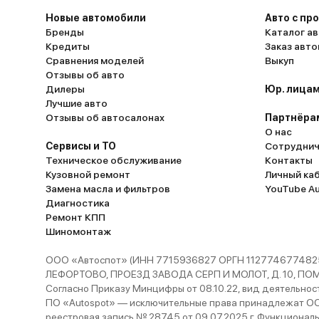
Новые автомобили
Авто с пр
Бренды
Каталог ав
Кредиты
Заказ авт
Сравнения моделей
Выкуп
Отзывы об авто
Дилеры
Юр. лицам
Лучшие авто
Отзывы об автосалонах
Партнёра
О нас
Сервисы и ТО
Сотруднич
Техническое обслуживание
Контакты
Кузовной ремонт
Личный ка
Замена масла и фильтров
YouTube A
Диагностика
Ремонт КПП
Шиномонтаж
ООО «Автоспот» (ИНН 7715936827 ОРГН 1127746774825
ЛЕФОРТОВО, ПРОЕЗД ЗАВОДА СЕРП И МОЛОТ, Д. 10, ПОМЕЩ
Согласно Приказу Минцифры от 08.10.22, вид деятельности
ПО «Autospot» — исключительные права принадлежат ООО
реестровая запись № 28745 от 09.07.2025 г. Функционал