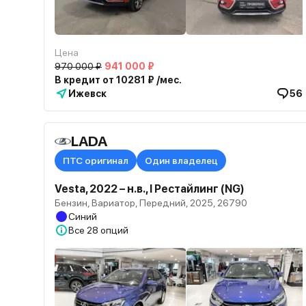
Цена
970 000 ₽
941 000 ₽
В кредит от 10281 ₽ /мес.
Ижевск
56
LADA
ПТС оригинал
Один владелец
Vesta, 2022 – н.в., I Рестайлинг (NG)
Бензин, Вариатор, Передний, 2025, 26790
Синий
Все
28 опций