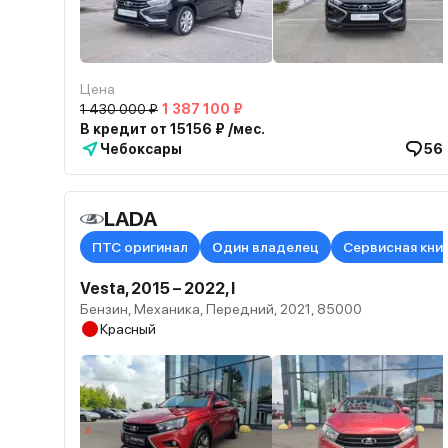
Цена
1 430 000 ₽
1 387 100 ₽
В кредит от 15156 ₽ /мес.
Чебоксары
56
LADA
ПТС оригинал
Один владелец
Сервисная кни
Vesta, 2015 – 2022, I
Бензин, Механика, Передний, 2021, 85000
Красный