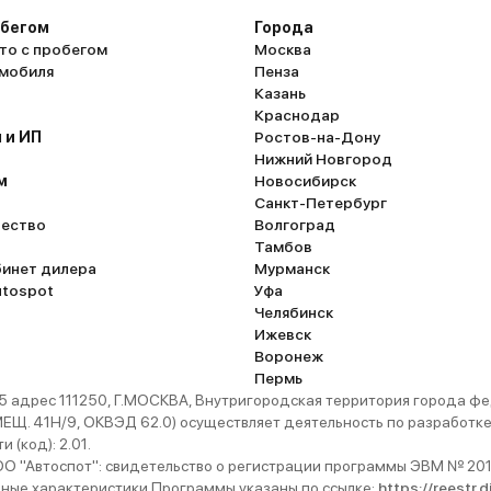
обегом
Города
то с пробегом
Москва
омобиля
Пенза
Казань
Краснодар
 и ИП
Ростов-на-Дону
Нижний Новгород
м
Новосибирск
Санкт-Петербург
ество
Волгоград
Тамбов
бинет дилера
Мурманск
utospot
Уфа
Челябинск
Ижевск
Воронеж
Пермь
 адрес 111250, Г.МОСКВА, Внутригородская территория города
. 41Н/9, ОКВЭД 62.0) осуществляет деятельность по разработке 
 (код): 2.01.
 "Автоспот": свидетельство о регистрации программы ЭВМ № 201
ьные характеристики Программы указаны по ссылке:
https://reestr.