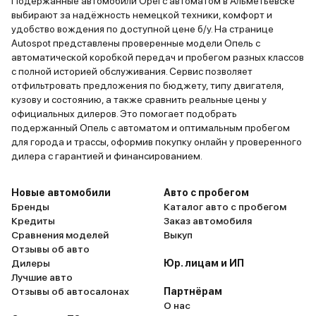
Подержанные автомобили Opel с автоматом в Альметьевске
выбирают за надёжность немецкой техники, комфорт и
удобство вождения по доступной цене б/у. На странице
Autospot представлены проверенные модели Опель с
автоматической коробкой передач и пробегом разных классов
с полной историей обслуживания. Сервис позволяет
отфильтровать предложения по бюджету, типу двигателя,
кузову и состоянию, а также сравнить реальные цены у
официальных дилеров. Это помогает подобрать
подержанный Опель с автоматом и оптимальным пробегом
для города и трассы, оформив покупку онлайн у проверенного
дилера с гарантией и финансированием.
Новые автомобили
Авто с пробегом
Бренды
Каталог авто с пробегом
Кредиты
Заказ автомобиля
Сравнения моделей
Выкуп
Отзывы об авто
Дилеры
Юр. лицам и ИП
Лучшие авто
Отзывы об автосалонах
Партнёрам
О нас