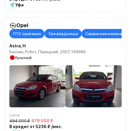
Уфа
Opel
ПТС оригинал
Три владельца
Сервисная книжка в н
Astra, H
Бензин, Робот, Передний, 2007, 139980
Красный
Цена
494 000 ₽
479 000 ₽
В кредит от 5236 ₽ /мес.