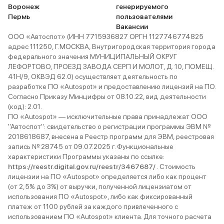
Воронеж
генерируемого
Пермь
пользователями
Вакансии
ООО «Автоспот» (ИНН 7715936827 ОРГН 1127746774825
адрес 111250, Г.МОСКВА, Внутригородская территория города
федерального значения МУНИЦИПАЛЬНЫЙ ОКРУГ
ЛЕФОРТОВО, ПРОЕЗД ЗАВОДА СЕРП И МОЛОТ, Д. 10, ПОМЕЩ.
41Н/9, ОКВЭД 62.0) осуществляет деятельность по
разработке ПО «Autospot» и предоставлению лицензий на ПО.
Согласно Приказу Минцифры от 08.10.22, вид деятельности
(код): 2.01.
ПО «Autospot» — исключительные права принадлежат ООО
"Автоспот": свидетельство о регистрации программы ЭВМ №
2018618687, внесена в Реестр программ для ЭВМ, реестровая
запись № 28745 от 09.07.2025 г. Функциональные
характеристики Программы указаны по ссылке:
https://reestr.digital.gov.ru/reestr/3467687/
. Стоимость
лицензии на ПО «Autospot» определяется либо как процент
(от 2,5% до 3%) от выручки, полученной лицензиатом от
использования ПО «Autospot», либо как фиксированный
платеж от 1100 рублей за каждого привлеченного с
использованием ПО «Autospot» клиента. Для точного расчета