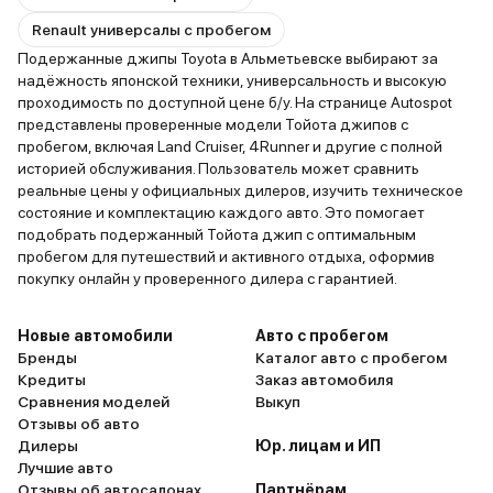
Renault универсалы с пробегом
Подержанные джипы Toyota в Альметьевске выбирают за
надёжность японской техники, универсальность и высокую
проходимость по доступной цене б/у. На странице Autospot
представлены проверенные модели Тойота джипов с
пробегом, включая Land Cruiser, 4Runner и другие с полной
историей обслуживания. Пользователь может сравнить
реальные цены у официальных дилеров, изучить техническое
состояние и комплектацию каждого авто. Это помогает
подобрать подержанный Тойота джип с оптимальным
пробегом для путешествий и активного отдыха, оформив
покупку онлайн у проверенного дилера с гарантией.
Новые автомобили
Авто с пробегом
Бренды
Каталог авто с пробегом
Кредиты
Заказ автомобиля
Сравнения моделей
Выкуп
Отзывы об авто
Дилеры
Юр. лицам и ИП
Лучшие авто
Отзывы об автосалонах
Партнёрам