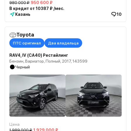
980 000 ₽
950 600 ₽
В кредит от 10387 ₽ /мес.
Казань
10
Toyota
ПТС оригинал
Два владельца
RAV4, IV (CA40) Рестайлинг
Бензин, Вариатор, Полный, 2017, 143599
Черный
Цена
1 989 000 ₽
1 929 000 ₽