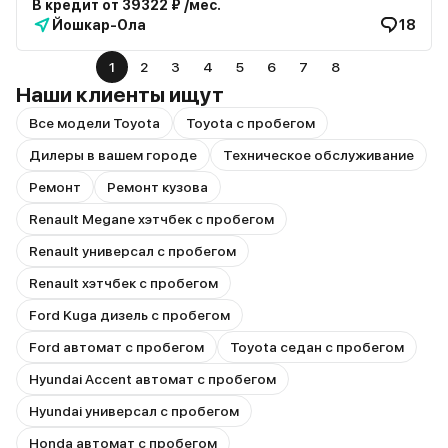
В кредит от 39322 ₽ /мес.
Йошкар-Ола
18
1
2
3
4
5
6
7
8
Наши клиенты ищут
Все модели Toyota
Toyota с пробегом
Дилеры в вашем городе
Техническое обслуживание
Ремонт
Ремонт кузова
Renault Megane хэтчбек с пробегом
Renault универсал с пробегом
Renault хэтчбек с пробегом
Ford Kuga дизель с пробегом
Ford автомат с пробегом
Toyota седан с пробегом
Hyundai Accent автомат с пробегом
Hyundai универсал с пробегом
Honda автомат с пробегом