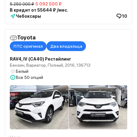
5 250 000 ₽
5 092 500 ₽
В кредит от 55644 ₽ /мес.
Чебоксары
10
Toyota
ПТС оригинал
Два владельца
RAV4, IV (CA40) Рестайлинг
Бензин, Вариатор, Полный, 2016, 136713
Белый
Все
50 опций