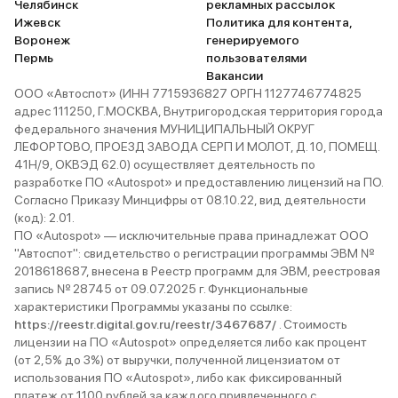
Челябинск
рекламных рассылок
Ижевск
Политика для контента,
Воронеж
генерируемого
Пермь
пользователями
Вакансии
ООО «Автоспот» (ИНН 7715936827 ОРГН 1127746774825
адрес 111250, Г.МОСКВА, Внутригородская территория города
федерального значения МУНИЦИПАЛЬНЫЙ ОКРУГ
ЛЕФОРТОВО, ПРОЕЗД ЗАВОДА СЕРП И МОЛОТ, Д. 10, ПОМЕЩ.
41Н/9, ОКВЭД 62.0) осуществляет деятельность по
разработке ПО «Autospot» и предоставлению лицензий на ПО.
Согласно Приказу Минцифры от 08.10.22, вид деятельности
(код): 2.01.
ПО «Autospot» — исключительные права принадлежат ООО
"Автоспот": свидетельство о регистрации программы ЭВМ №
2018618687, внесена в Реестр программ для ЭВМ, реестровая
запись № 28745 от 09.07.2025 г. Функциональные
характеристики Программы указаны по ссылке:
https://reestr.digital.gov.ru/reestr/3467687/
. Стоимость
лицензии на ПО «Autospot» определяется либо как процент
(от 2,5% до 3%) от выручки, полученной лицензиатом от
использования ПО «Autospot», либо как фиксированный
платеж от 1100 рублей за каждого привлеченного с