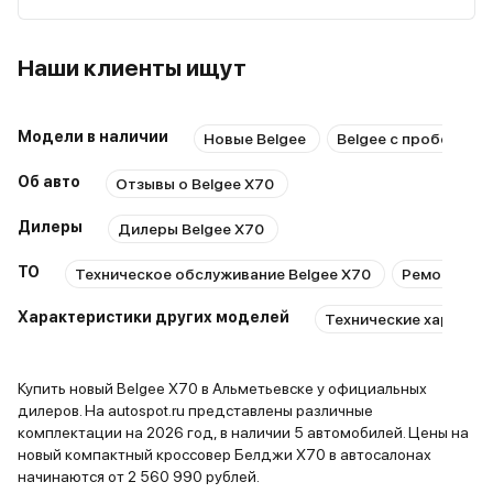
режима вождения, огромная
Серый металлик / Titanium Grey
2 авто
Альметьевск
панорама на крыше. Модель
и еще 60 опций
Belgee • X70
кажется дороже, чем в
Наши клиенты ищут
2 715 990 ₽
реальности. Но! Подушка сиденья
2 560 990 ₽
В наличии
откровенно короткая, посадка с
Черный металлик / Ink Black
1 авто
Казань
2026
моим ростом не самая удачная.
Модели в наличии
и еще 60 опций
Новые Belgee
Belgee с пробегом
Belgee • X70
2 809 990 ₽
Об авто
Отзывы о Belgee X70
2 656 990 ₽
В наличии
Дилеры
Дилеры Belgee X70
Belgee • X70
ТО
Техническое обслуживание Belgee X70
Ремонт Bel
Серый металлик / Titanium Grey
1 авто
Набережные Ч
В наличии
Характеристики других моделей
Технические характер
и еще 72 опции
3 009 990 ₽
2 856 990 ₽
Купить новый Belgee X70 в Альметьевске у официальных
дилеров. На autospot.ru представлены различные
Черный металлик / Ink Black
1 авто
Казань
2026
комплектации на 2026 год, в наличии 5 автомобилей. Цены на
и еще 60 опций
Belgee • X70
новый компактный кроссовер Белджи Х70 в автосалонах
2 715 990 ₽
начинаются от 2 560 990 рублей.