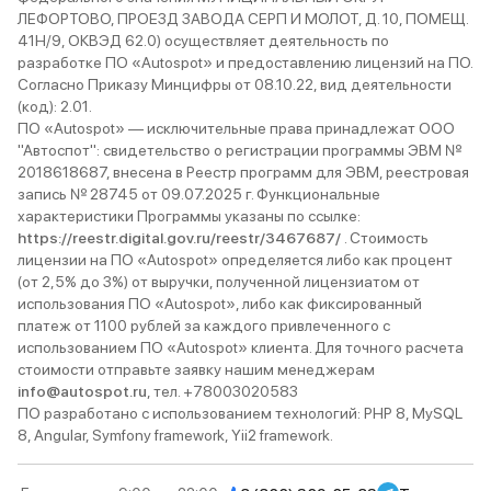
Белый / Crystal White
3 авто
Самара
2026
ЛЕФОРТОВО, ПРОЕЗД ЗАВОДА СЕРП И МОЛОТ, Д. 10, ПОМЕЩ.
и еще 72 опции
41Н/9, ОКВЭД 62.0) осуществляет деятельность по
разработке ПО «Autospot» и предоставлению лицензий на ПО.
Цена без скидки
Согласно Приказу Минцифры от 08.10.22, вид деятельности
3 009 990 ₽
(код): 2.01.
Серый металлик / Titanium Grey
1 авто
Самара
2026
ПО «Autospot» — исключительные права принадлежат ООО
и еще 60 опций
"Автоспот": свидетельство о регистрации программы ЭВМ №
2018618687, внесена в Реестр программ для ЭВМ, реестровая
Цена без скидки
запись № 28745 от 09.07.2025 г. Функциональные
2 715 990 ₽
характеристики Программы указаны по ссылке:
https://reestr.digital.gov.ru/reestr/3467687/
. Стоимость
лицензии на ПО «Autospot» определяется либо как процент
(от 2,5% до 3%) от выручки, полученной лицензиатом от
использования ПО «Autospot», либо как фиксированный
платеж от 1100 рублей за каждого привлеченного с
использованием ПО «Autospot» клиента. Для точного расчета
стоимости отправьте заявку нашим менеджерам
info@autospot.ru
, тел. +78003020583
ПО разработано с использованием технологий: PHP 8, MySQL
8, Angular, Symfony framework, Yii2 framework.