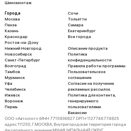
2 657 990 ₽
Шиномонтаж
В наличии
Города
Сочи
Москва
Тольятти
Belgee • X70
Пенза
Самара
Серебристый металлик / Pearl Silver
1 авто
Самара
Казань
Екатеринбург
В наличии
и еще 72 опции
Краснодар
Все города
Ростов-на-Дону
Цена без скидки
Нижний Новгород
Описание продукта
3 009 990 ₽
Новосибирск
Политика
Черный металлик / Ink Black
2 авто
Уфа
2026
Санкт-Петербург
конфиденциальности
и еще 60 опций
Волгоград
Правила работы программы
Belgee • X70
Тамбов
Пользовательское
2 715 990 ₽
Мурманск
соглашение
2 560 990 ₽
В наличии
Уфа
Согласие на получение
Серебристый металлик / Pearl Silver
1 авто
Самара
Челябинск
рекламных рассылок
и еще 60 опций
Ижевск
Политика для контента,
Belgee • X70
Воронеж
генерируемого
Цена без скидки
2 809 990 ₽
Пермь
пользователями
В наличии
Вакансии
ООО «Автоспот» (ИНН 7715936827 ОРГН 1127746774825
адрес 111250, Г.МОСКВА, Внутригородская территория города
федерального значения МУНИЦИПАЛЬНЫЙ ОКРУГ