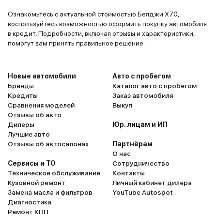
2 560 990 ₽
В наличии
Красный / Bright Vermillion
1 авто
Казань
2026
Ознакомьтесь с актуальной стоимостью Белджи Х70,
и еще 60 опций
воспользуйтесь возможностью оформить покупку автомобиля
Belgee • X70
в кредит. Подробности, включая отзывы и характеристики,
2 809 990 ₽
помогут вам принять правильное решение.
2 656 990 ₽
В наличии
Belgee • X70
Новые автомобили
Авто с пробегом
Бренды
Каталог авто с пробегом
Серый металлик / Titanium Grey
1 авто
Казань
2026
ПТС
В наличии
Кредиты
Заказ автомобиля
и еще 72 опции
Сравнения моделей
Выкуп
Отзывы об авто
3 009 990 ₽
Дилеры
Юр. лицам и ИП
2 856 990 ₽
Лучшие авто
Серебристый металлик / Pearl Silver
1 авто
Казань
2
Отзывы об автосалонах
Партнёрам
и еще 60 опций
О нас
Belgee • X70
Сервисы и ТО
Сотрудничество
2 715 990 ₽
Техническое обслуживание
Контакты
2 560 990 ₽
В наличии
Кузовной ремонт
Личный кабинет дилера
Серебристый металлик / Pearl Silver
2 авто
Набережн
Замена масла и фильтров
YouTube Autospot
и еще 60 опций
Диагностика
Belgee • X70
2 797 990 ₽
Ремонт КПП