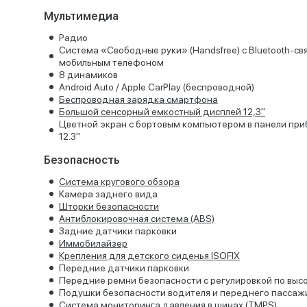
Мультимедиа
Радио
Система «Свободные руки» (Handsfree) с Bluetooth-св
мобильным телефоном
8 динамиков
Android Auto / Apple CarPlay (беспроводной)
Беспроводная зарядка смартфона
Большой сенсорный емкостный дисплей 12,3''
Цветной экран с бортовым компьютером в панели при
12.3"
Безопасность
Система кругового обзора
Камера заднего вида
Шторки безопасности
Антиблокировочная система (ABS)
Задние датчики парковки
Иммобилайзер
Крепления для детского сиденья ISOFIX
Передние датчики парковки
Передние ремни безопасности с регулировкой по выс
Подушки безопасности водителя и переднего пассаж
Система мониторинга давления в шинах (TMPS)