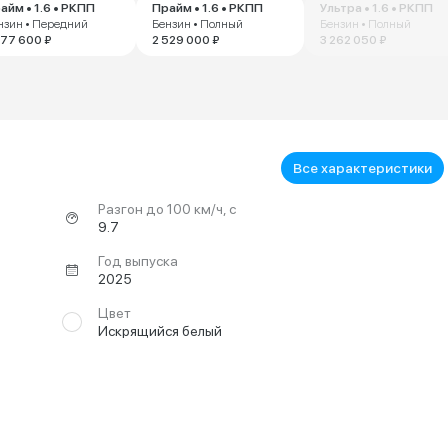
айм • 1.6 • РКПП
Прайм • 1.6 • РКПП
Ультра • 1.6 • РКПП
нзин • Передний
Бензин • Полный
Бензин • Полный
277 600 ₽
2 529 000 ₽
3 262 050 ₽
Все характеристики
Разгон до 100 км/ч, с
9.7
Год выпуска
2025
Цвет
Искрящийся белый