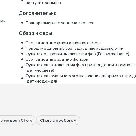
наступит раньше)
Дополнительно
ьми
Полноразмерное запасное колесо
Обзор и фары
Светодиодные фары основного света
Передние дневные светодиодные ходовые огни
Функция отсрочки выключения фар (Follow me home)
Светодиодные задние фонари
Функция авто включения фар при вождении в темное 
(датчик света)
Функция автоматического включения дворников при 
(датчик дождя)
е модели Chery
Chery с пробегом