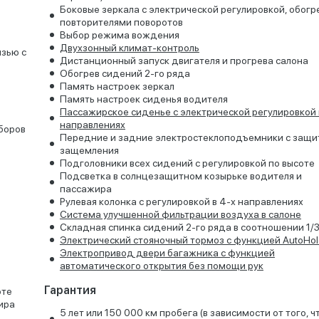
Боковые зеркала с электрической регулировкой, обогр
повторителями поворотов
Выбор режима вождения
Двухзонный климат-контроль
язью с
Дистанционный запуск двигателя и прогрева салона
Обогрев сидений 2-го ряда
Память настроек зеркал
Память настроек сиденья водителя
Пассажирское сиденье с электрической регулировкой 
направлениях
боров
Передние и задние электростеклоподъемники с защи
защемления
Подголовники всех сидений с регулировкой по высоте
Подсветка в солнцезащитном козырьке водителя и
пассажира
Рулевая колонка с регулировкой в 4-х направлениях
Система улучшенной фильтрации воздуха в салоне
Складная спинка сидений 2-го ряда в соотношении 1/3
Электрический стояночный тормоз с функцией AutoHol
Электропривод двери багажника с функцией
автоматического открытия без помощи рук
Гарантия
оте
ира
5 лет или 150 000 км пробега (в зависимости от того, ч