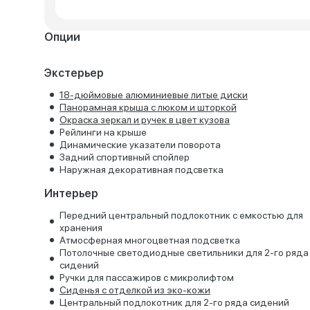
Опции
Экстерьер
18-дюймовые алюминиевые литые диски
Панорамная крыша с люком и шторкой
Окраска зеркал и ручек в цвет кузова
Рейлинги на крыше
Динамические указатели поворота
Задний спортивный спойлер
Наружная декоративная подсветка
Интерьер
Передний центральный подлокотник с емкостью для
хранения
Атмосферная многоцветная подсветка
Потолочные светодиодные светильники для 2-го ряда
сидений
Ручки для пассажиров с микролифтом
Сиденья с отделкой из эко-кожи
Центральный подлокотник для 2-го ряда сидений