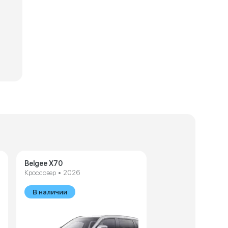
ехнические характеристики Chery Tiggo 3
Технические харак
Belgee X70
Кроссовер • 2026
В наличии