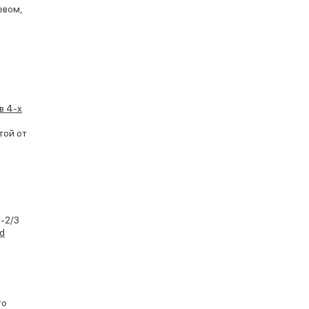
евом,
в 4-х
той от
-2/3
d
то