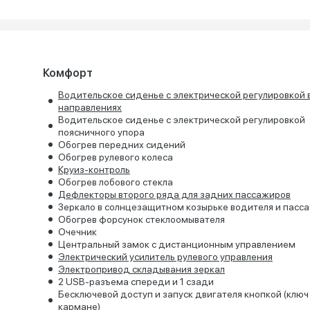
Комфорт
Водительское сиденье с электрической регулировкой 
направлениях
Водительское сиденье с электрической регулировкой
поясничного упора
Обогрев передних сидений
Обогрев рулевого колеса
Круиз-контроль
Обогрев лобового стекла
Дефлекторы второго ряда для задних пассажиров
Зеркало в солнцезащитном козырьке водителя и пасс
Обогрев форсунок стеклоомывателя
Очечник
Центральный замок с дистанционным управлением
Электрический усилитель рулевого управления
Электропривод складывания зеркал
2 USB-разъема спереди и 1 сзади
Бесключевой доступ и запуск двигателя кнопкой (ключ
кармане)