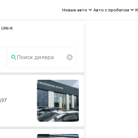
Новые авто
Авто с пробегом
Ю
 UNI-K
Поиск дилера
По запросу «» ничего не
найдено.
9/27