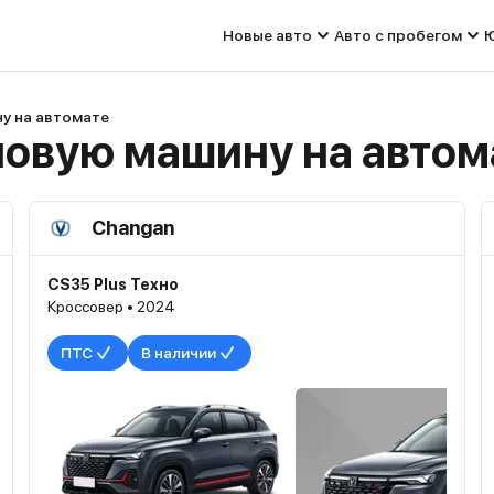
Новые авто
Авто с пробегом
Ю
у на автомате
новую машину на автом
Changan
CS35 Plus Техно
Кроссовер • 2024
ПТС
В наличии