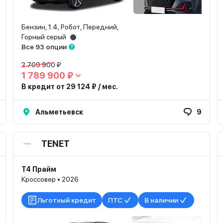
Бензин, 1.4, Робот, Передний,
Горный серый
Все 93 опции
2 709 900 ₽
1 789 900 ₽
В кредит от 29 124 ₽ / мес.
Альметьевск
9
TENET
T4 Прайм
Кроссовер • 2026
Льготный кредит
ПТС
В наличии