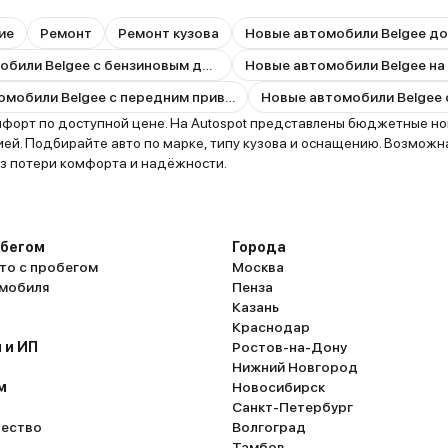
ие
Ремонт
Ремонт кузова
Новые автомобили Belgee до
Новые автомобили Belgee с бензиновым двигателем
Новые автомобили Belgee на
Новые автомобили Belgee с передним приводом
рт по доступной цене. На Autospot представлены бюджетные новые 
й. Подбирайте авто по марке, типу кузова и оснащению. Возможна 
з потери комфорта и надёжности.
обегом
Города
то с пробегом
Москва
омобиля
Пенза
Казань
Краснодар
 и ИП
Ростов-на-Дону
Нижний Новгород
м
Новосибирск
Санкт-Петербург
ество
Волгоград
Тамбов