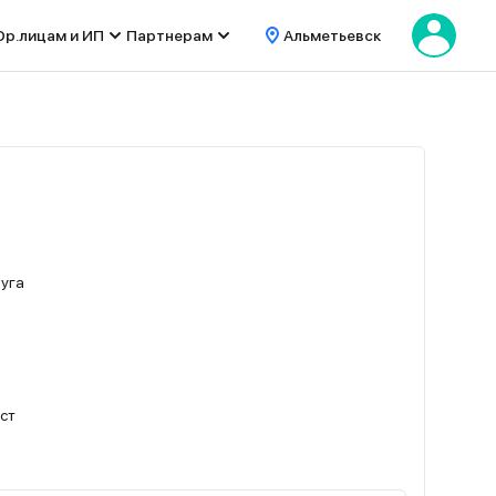
р.лицам и ИП
Партнерам
Альметьевск
буга
ест