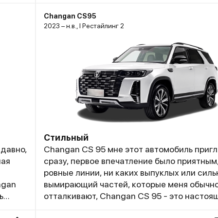
Changan CS95
2023 – н.в., I Рестайлинг 2
Стильный
едавно,
Changan CS 95 мне этот автомобиль пригл
ная
сразу, первое впечатление было приятным
ровные линии, ни каких выпуклых или силь
ngan
вымирающий частей, которые меня обычн
ь
отталкивают, Changan CS 95 - это настоя
внедорожник из двухтысячных годов, но к