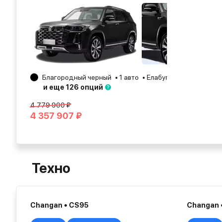
Благородный черный
1 авто
Елабуга
2024
и еще 126 опций
4 779 900 ₽
4 357 907 ₽
Техно
Changan • CS95
Changan 