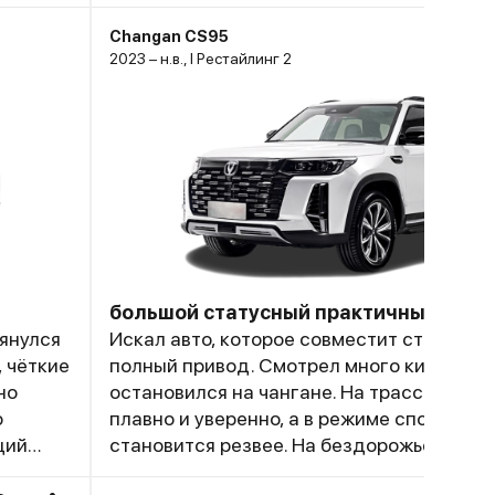
Changan CS95
2023 – н.в., I Рестайлинг 2
большой статусный практичный
янулся
Искал авто, которое совместит статусны
, чёткие
полный привод. Смотрел много китайцев 
но
остановился на чангане. На трассе CS95
о
плавно и уверенно, а в режиме спорт пед
щий
становится резвее. На бездорожье сист
онечно
полного привода и хороший клиренс отл