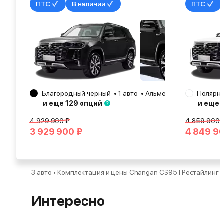
ПТС
В наличии
ПТС
Благородный черный
1 авто
Альметьевск
2025
Полярн
и еще 129 опций
и еще
4 929 900 ₽
4 859 900
3 929 900 ₽
4 849 9
3 авто • Комплектация и цены Changan CS95 I Рестайлинг
Интересно