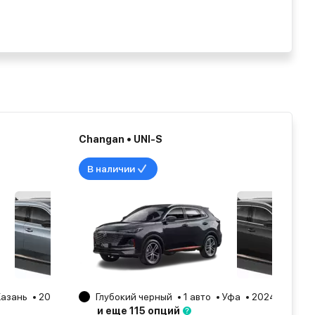
Changan • UNI-S
В наличии
Казань
2025
Глубокий черный
1 авто
Уфа
2024
и еще 115 опций