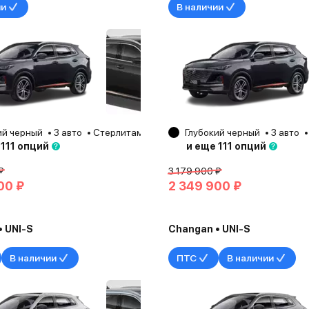
ии
В наличии
ий черный
3 авто
Стерлитамак
2025
Глубокий черный
3 авто
 111 опций
и еще 111 опций
₽
3 179 900 ₽
00 ₽
2 349 900 ₽
 UNI-S
Changan • UNI-S
В наличии
ПТС
В наличии