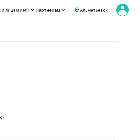
р.лицам и ИП
Партнерам
Альметьевск
ест