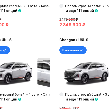
ийся красный
11 авто
Казань
2025
Перламутровый белый
15
 111 опций
и еще 111 опций
₽
3 179 900 ₽
00 ₽
2 349 900 ₽
 UNI-S
Changan • UNI-S
ии
В наличии
утровый белый
4 авто
Октябрьский
Перламутровый белый
2024
3 
 111 опций
и еще 111 опций
 ₽
2 999 900 ₽