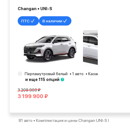
Changan • UNI-S
ПТС
В наличии
Перламутровый белый
1 авто
Казань
2025
и еще 115 опций
3 209 900 ₽
3 199 900 ₽
81 авто • Комплектация и цены Changan UNI-S I