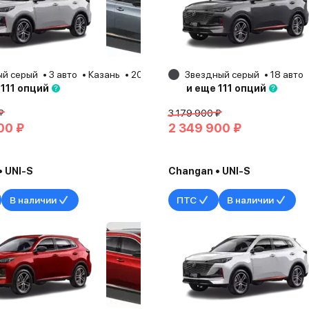
й серый
3 авто
Казань
2025
Звездный серый
18 авто
 111 опций
и еще 111 опций
₽
3 179 900 ₽
00 ₽
2 349 900 ₽
 UNI-S
Changan • UNI-S
В наличии
ПТС
В наличии