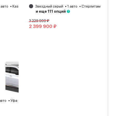
 авто
Казань
2025
Звездный серый
1 авто
Стерлитамак
202
и еще 111 опций
3 229 900 ₽
2 399 900 ₽
авто
Уфа
2024