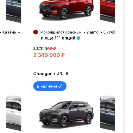
Казань
2025
Искрящийся красный
2 авто
Октябрьский
и еще 111 опций
3 179 900 ₽
2 349 900 ₽
Changan • UNI-S
В наличии