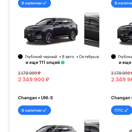
В наличии
В налич
Глубокий черный
8 авто
Октябрьский
2025
Глубок
и еще 111 опций
и еще
3 179 900 ₽
3 179 900 
2 349 900 ₽
2 349 9
Changan • UNI-S
Changan •
В наличии
ПТС