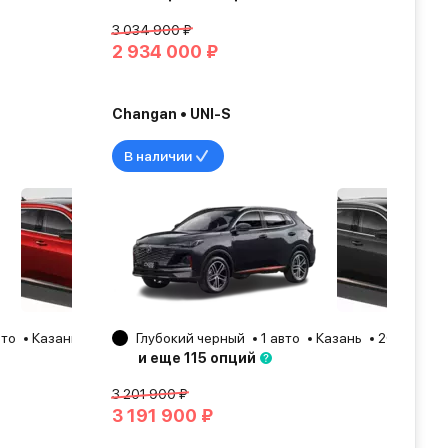
3 034 900 ₽
2 934 000 ₽
Changan • UNI-S
В наличии
вто
Казань
2025
Глубокий черный
1 авто
Казань
2025
и еще 115 опций
3 201 900 ₽
3 191 900 ₽