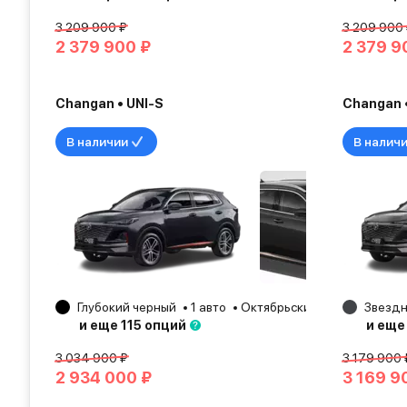
3 209 900 ₽
3 209 900
2 379 900 ₽
2 379 9
Changan • UNI-S
Changan •
В наличии
В налич
Глубокий черный
1 авто
Октябрьский
2024
Звездн
и еще 115 опций
и еще
3 034 900 ₽
3 179 900 
2 934 000 ₽
3 169 9