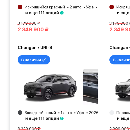
Искрящийся красный
2 авто
Уфа
2025
Искрящ
и еще 111 опций
и еще
3 179 900 ₽
3 179 900 
2 349 900 ₽
2 349 9
Changan • UNI-S
Changan •
В наличии
В налич
Звездный серый
1 авто
Уфа
2026
Перлам
и еще 111 опций
и еще
3 229 900 ₽
2 999 900