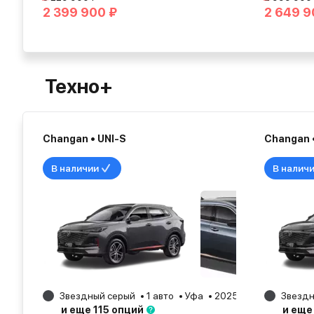
2 399 900 ₽
2 649 9
Техно+
Changan • UNI-S
Changan •
В наличии
В налич
Звездный серый
1 авто
Уфа
2025
Звездн
и еще 115 опций
и еще