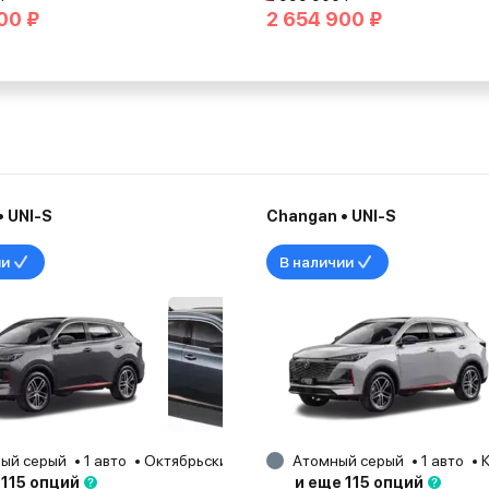
00 ₽
2 654 900 ₽
 UNI-S
Changan • UNI-S
ии
В наличии
ый серый
1 авто
Октябрьский
2025
Атомный серый
1 авто
 115 опций
и еще 115 опций