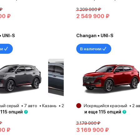
 ₽
3 209 900 ₽
00 ₽
2 549 900 ₽
 UNI-S
Changan • UNI-S
ии
В наличии
ый серый
7 авто
Казань
2025
Искрящийся красный
2 а
 115 опций
и еще 115 опций
₽
3 179 900 ₽
00 ₽
3 169 900 ₽