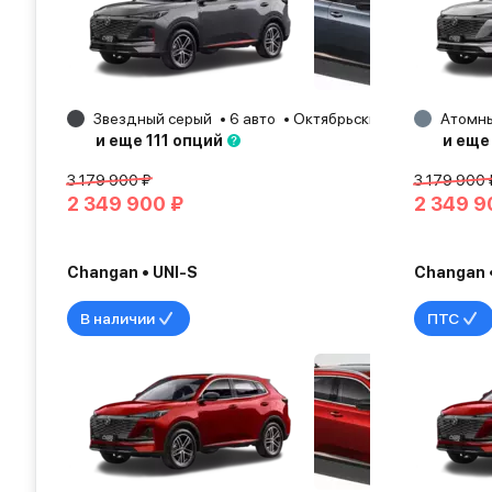
Звездный серый
6 авто
Октябрьский
2025
Атомны
и еще 111 опций
и еще
3 179 900 ₽
3 179 900 
2 349 900 ₽
2 349 9
Changan • UNI-S
Changan •
В наличии
ПТС