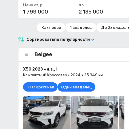
Цена от, р.
до
Как новая
1 владелец
До 2х владел
Сортировать
по популярности
Belgee
X50 2023 – н.в., I
Компактный Кроссовер • 2024 • 25 349 км
ПТС оригинал
Один владелец