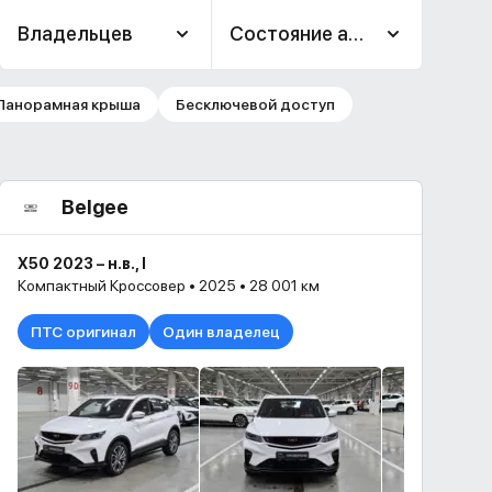
Владельцев
Состояние авто
Панорамная крыша
Бесключевой доступ
Belgee
X50 2023 – н.в., I
Компактный Кроссовер • 2025 • 28 001 км
ПТС оригинал
Один владелец