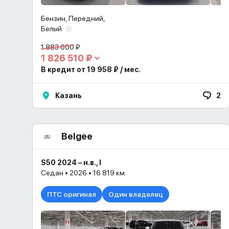
Бензин, Передний,
Белый
1 883 000 ₽
1 826 510 ₽
В кредит от 19 958 ₽ / мес.
Казань
2
Belgee
S50 2024 – н.в., I
Седан • 2026 • 16 819 км
ПТС оригинал
Один владелец