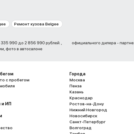
gee
Ремонт кузова Belgee
официального дилера - партне
ии, фото в автосалоне
обегом
Города
то с пробегом
Москва
омобиля
Пенза
Казань
Краснодар
 и ИП
Ростов-на-Дону
Нижний Новгород
м
Новосибирск
Санкт-Петербург
ество
Волгоград
Тамбов