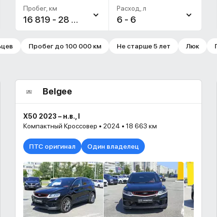
Пробег, км
Расход, л
16 819 - 28 001
6 - 6
ьцев
Пробег до 100 000 км
Не старше 5 лет
Люк
Belgee
X50 2023 – н.в., I
Компактный Кроссовер • 2024 • 18 663 км
ПТС оригинал
Один владелец