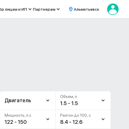
р.лицам и ИП
Партнерам
Альметьевск
Объём, л
Двигатель
1.5 - 1.5
Мощность, л.с.
Разгон до 100, c
122 - 150
8.4 - 12.6