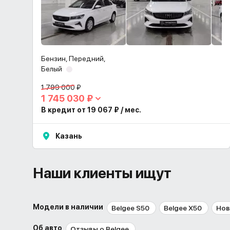
Бензин, Передний,
Белый
1 799 000 ₽
1 745 030 ₽
В кредит от 19 067 ₽ / мес.
Казань
Наши клиенты ищут
Модели в наличии
Belgee S50
Belgee X50
Нов
Об авто
Отзывы о Belgee