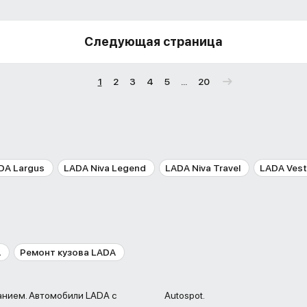
Следующая страница
1
2
3
4
5
...
20
DA Largus
LADA Niva Legend
LADA Niva Travel
LADA Ves
A
Ремонт кузова LADA
санием. Автомобили LADA с
Autospot.