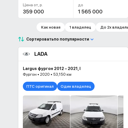
Цена от, р.
до
Как новая
1 владелец
До 2х владел
Сортировать
по популярности
LADA
Largus фургон 2012 – 2021, I
Фургон • 2020 • 53,150 км
ПТС оригинал
Один владелец