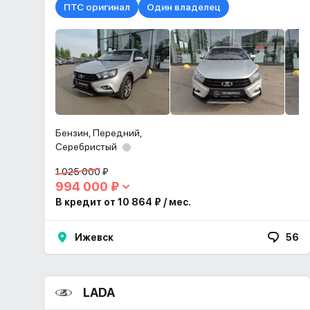
ПТС оригинал
Один владелец
Бензин, Передний,
Серебристый
1 025 000 ₽
994 000 ₽
В кредит от 10 864 ₽ / мес.
Ижевск
56
LADA