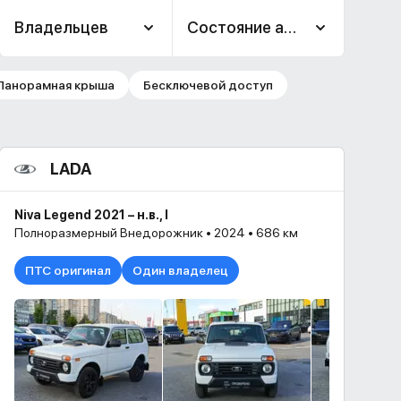
Владельцев
Состояние авто
Панорамная крыша
Бесключевой доступ
LADA
Niva Legend 2021 – н.в., I
Полноразмерный Внедорожник • 2024 • 686 км
ПТС оригинал
Один владелец