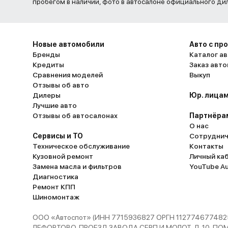
пробегом в наличии, фото в автосалоне официального ди
Новые автомобили
Авто с пр
Бренды
Каталог ав
Кредиты
Заказ авт
Сравнения моделей
Выкуп
Отзывы об авто
Дилеры
Юр. лицам
Лучшие авто
Отзывы об автосалонах
Партнёра
О нас
Сервисы и ТО
Сотруднич
Техническое обслуживание
Контакты
Кузовной ремонт
Личный ка
Замена масла и фильтров
YouTube A
Диагностика
Ремонт КПП
Шиномонтаж
ООО «Автоспот» (ИНН 7715936827 ОРГН 1127746774825
ЛЕФОРТОВО, ПРОЕЗД ЗАВОДА СЕРП И МОЛОТ, Д. 10, ПОМЕЩ