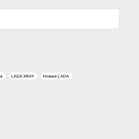
ta
LADA XRAY
Новые LADA