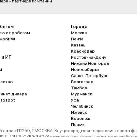
лера - партнера компании
обегом
Города
то с пробегом
Москва
омобиля
Пенза
Казань
Краснодар
 и ИП
Ростов-на-Дону
Нижний Новгород
м
Новосибирск
Санкт-Петербург
ество
Волгоград
Тамбов
бинет дилера
Мурманск
utospot
Уфа
Челябинск
Ижевск
Воронеж
Пермь
 адрес 111250, Г.МОСКВА, Внутригородская территория города
. 41Н/9, ОКВЭД 62.0) осуществляет деятельность по разработке 