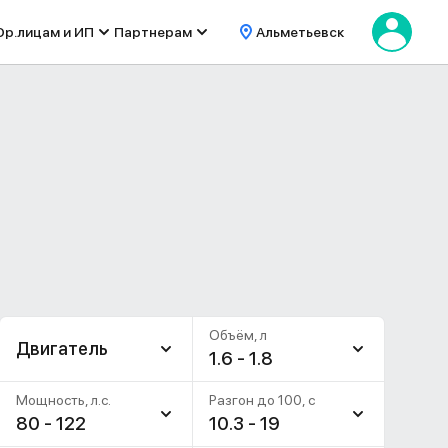
р.лицам и ИП
Партнерам
Альметьевск
Объём, л
Двигатель
1.6 - 1.8
Мощность, л.с.
Разгон до 100, c
80 - 122
10.3 - 19