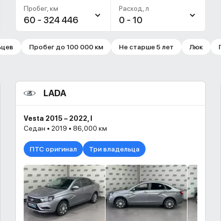
Пробег, км
Расход, л
60 - 324 446
0 - 10
ьцев
Пробег до 100 000 км
Не старше 5 лет
Люк
LADA
Vesta 2015 – 2022, I
Седан • 2019 • 86,000 км
ПТС оригинал
Три владельца