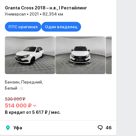
Granta Cross 2018 – н.в., I Рестайлинг
Универсал • 2021 • 82,354 км
ПТС оригинал
Один владелец
Бензин, Передний,
Белый
530 000 ₽
514 000 ₽
В кредит от 5 617 ₽ / мес.
Уфа
46