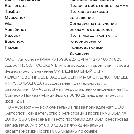
Волгоград
Правила работы программы
Тамбов
Пользовательское
Мурманск
соглашение
Уфа
Согласие на получение
Челябинск
рекламных рассылок
Ижевск
Политика для контента,
Воронеж
генерируемого
Пермь
пользователями
Вакансии
ООО «Автоспот» (ИНН 7715936827 ОРГН 1127746774825
адрес 111250, Г.МОСКВА, Внутригородская территория города
федерального значения МУНИЦИПАЛЬНЫЙ ОКРУГ
ЛЕФОРТОВО, ПРОЕЗД ЗАВОДА СЕРП И МОЛОТ, Д. 10, ПОМЕЩ.
41Н/9, ОКВЭД 62.0) осуществляет деятельность по
разработке ПО «Autospot» и предоставлению лицензий на ПО.
Согласно Приказу Минцифры от 08.10.22, вид деятельности
(код): 2.01.
ПО «Autospot» — исключительные права принадлежат ООО
"Автоспот": свидетельство о регистрации программы ЭВМ №
2018618687, внесена в Реестр программ для ЭВМ, реестровая
запись № 28745 от 09.07.2025 г. Функциональные
характеристики Программы указаны по ссылке: